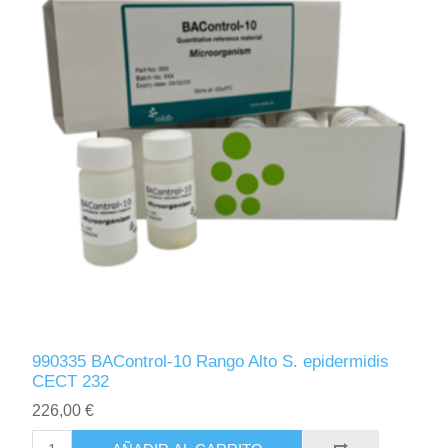
990335 BAControl-10 Rango Alto S. epidermidis
CECT 232
226,00 €