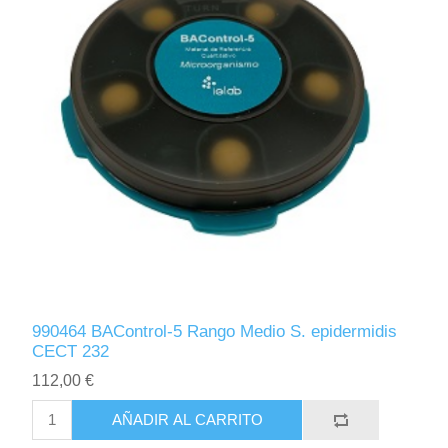
990464 BAControl-5 Rango Medio S. epidermidis
CECT 232
112,00 €
AÑADIR AL CARRITO