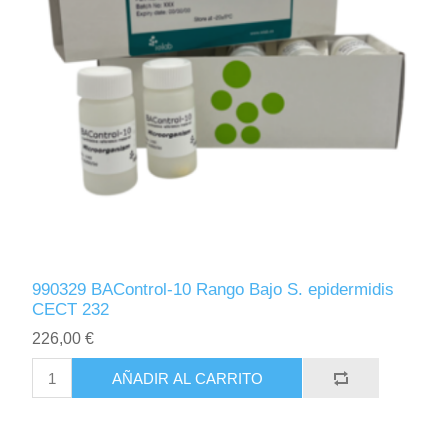
990329 BAControl-10 Rango Bajo S. epidermidis
CECT 232
226,00 €
AÑADIR AL CARRITO