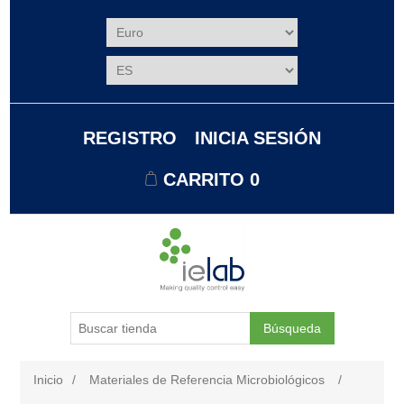
REGISTRO
INICIA SESIÓN
CARRITO
0
Búsqueda
Inicio
/
Materiales de Referencia Microbiológicos
/