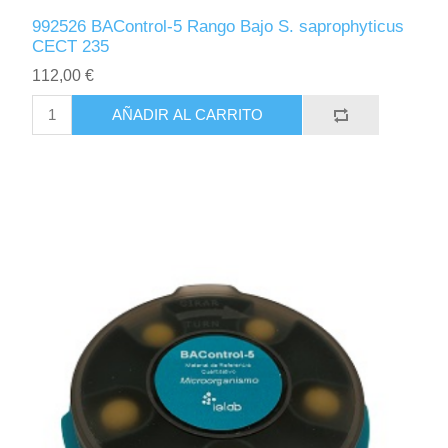
992526 BAControl-5 Rango Bajo S. saprophyticus
CECT 235
112,00 €
AÑADIR AL CARRITO