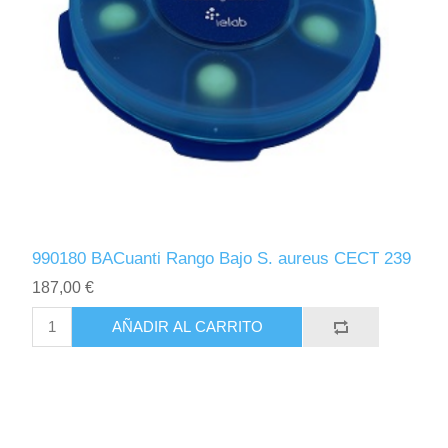
990180 BACuanti Rango Bajo S. aureus CECT 239
187,00 €
AÑADIR AL CARRITO