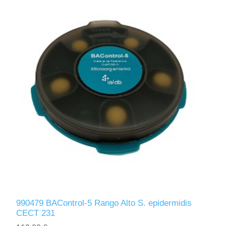
990479 BAControl-5 Rango Alto S. epidermidis
CECT 231