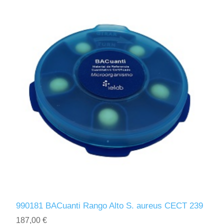
990181 BACuanti Rango Alto S. aureus CECT 239
187,00 €