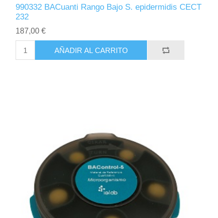
990332 BACuanti Rango Bajo S. epidermidis CECT
232
187,00 €
AÑADIR AL CARRITO