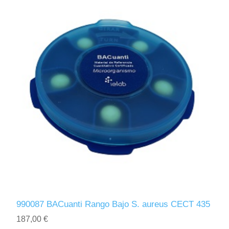
990087 BACuanti Rango Bajo S. aureus CECT 435
187,00 €