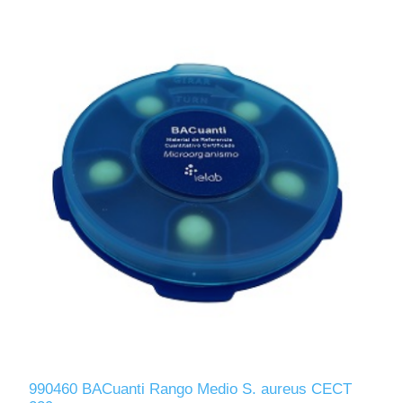
990460 BACuanti Rango Medio S. aureus CECT