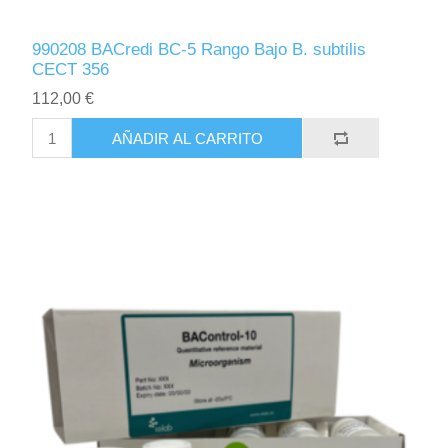
990208 BACredi BC-5 Rango Bajo B. subtilis
CECT 356
112,00 €
AÑADIR AL CARRITO