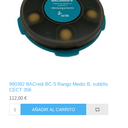
990392 BACredi BC-5 Rango Medio B. subtilis
CECT 356
112,00 €
AÑADIR AL CARRITO