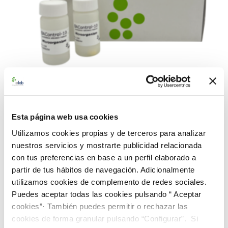
990209 BACredi BC-10 Rango Bajo B. subtilis
Esta página web usa cookies
CECT 356
Utilizamos cookies propias y de terceros para analizar
226,00 €
nuestros servicios y mostrarte publicidad relacionada
con tus preferencias en base a un perfil elaborado a
AÑADIR AL CARRITO
partir de tus hábitos de navegación. Adicionalmente
utilizamos cookies de complemento de redes sociales.
Puedes aceptar todas las cookies pulsando “ Aceptar
cookies”· También puedes permitir o rechazar las
cookies de forma granular pulsando “Configurar”. Si