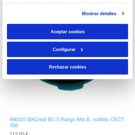
pulsas “Rechazar cookies”, equivaldrá a rechazar la
instalación de todas las cookies salvo las necesarias que
Mostrar detalles
son indispensables para que el sitio web funcione y que
por tanto no se pueden desactivar. Puedes consultar
más información en nuestra
Política de Cookies
Aceptar cookies
Configurar
Rechazar cookies
990210 BACredi BC-5 Rango Alto B. subtilis CECT
356
112,00 €