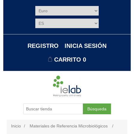
REGISTRO
INICIA SESIÓN
CARRITO
0
Búsqueda
Inicio
/
Materiales de Referencia Microbiológicos
/