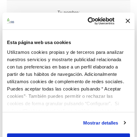
Tu nombre:
*
Su correo electrónico:
Esta página web usa cookies
*
Utilizamos cookies propias y de terceros para analizar
nuestros servicios y mostrarte publicidad relacionada
Consulta:
con tus preferencias en base a un perfil elaborado a
*
partir de tus hábitos de navegación. Adicionalmente
utilizamos cookies de complemento de redes sociales.
Puedes aceptar todas las cookies pulsando “ Aceptar
cookies”· También puedes permitir o rechazar las
cookies de forma granular pulsando “Configurar”. Si
pulsas “Rechazar cookies”, equivaldrá a rechazar la
instalación de todas las cookies salvo las necesarias que
Mostrar detalles
son indispensables para que el sitio web funcione y que
por tanto no se pueden desactivar. Puedes consultar