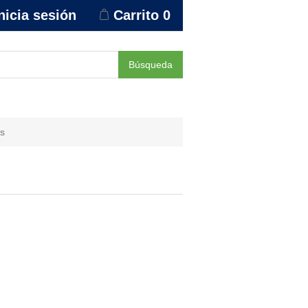
nicia sesión
Carrito
0
Búsqueda
us