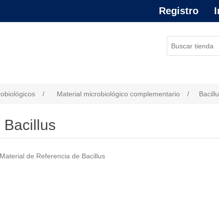
Registro
I
robiológicos
/
Material microbiológico complementario
/
Bacill
Bacillus
Material de Referencia de Bacillus