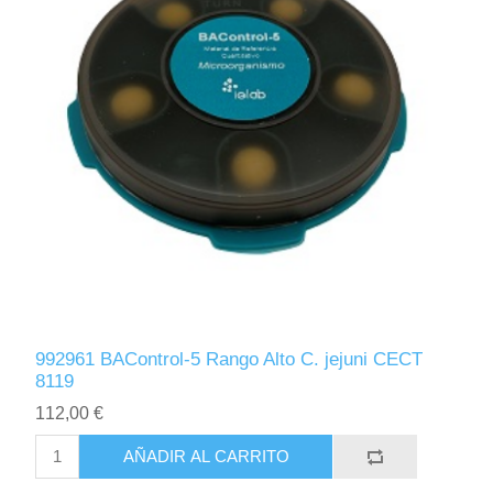
992961 BAControl-5 Rango Alto C. jejuni CECT
8119
112,00 €
AÑADIR AL CARRITO