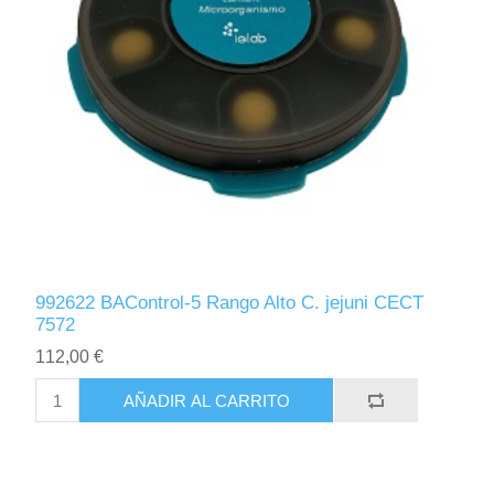
992622 BAControl-5 Rango Alto C. jejuni CECT
7572
112,00 €
AÑADIR AL CARRITO