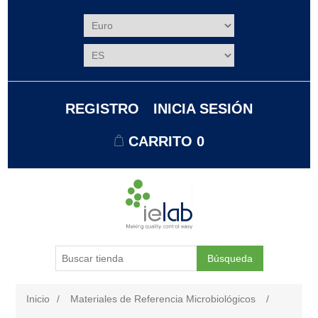
REGISTRO
INICIA SESIÓN
CARRITO
0
Búsqueda
Inicio
/
Materiales de Referencia Microbiológicos
/