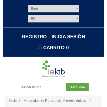
REGISTRO
INICIA SESIÓN
CARRITO
0
Búsqueda
Inicio
/
Materiales de Referencia Microbiológicos
/