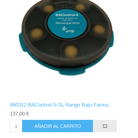
990312 BAControl-5-SL Rango Bajo-Farma
137,00 €
AÑADIR AL CARRITO