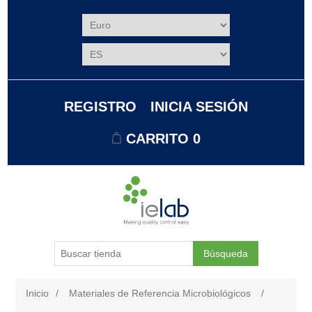
REGISTRO
INICIA SESIÓN
CARRITO
0
Búsqueda
Inicio
/
Materiales de Referencia Microbiológicos
/