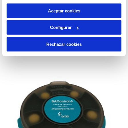
por tanto no se pueden desactivar. Puedes consultar
más información en nuestra
Política de Cookies
Aceptar cookies
990313 BAControl-10-SL Rango Bajo-Farma
249,00 €
Configurar
AÑADIR AL CARRITO
Rechazar cookies