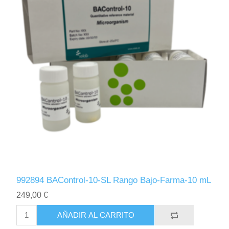
992894 BAControl-10-SL Rango Bajo-Farma-10 mL
249,00 €
AÑADIR AL CARRITO