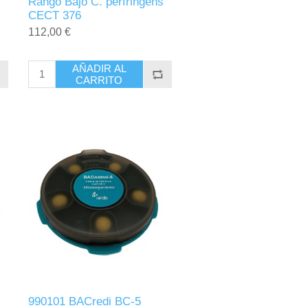
Rango Bajo C. perfringens
CECT 376
112,00 €
AÑADIR AL
CARRITO
990101 BACredi BC-5