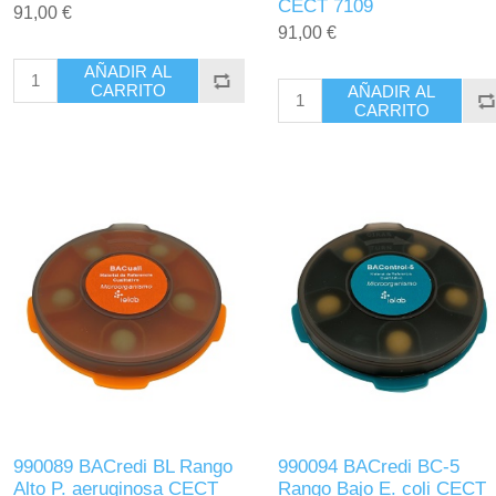
CECT 7109
91,00 €
91,00 €
AÑADIR AL
CARRITO
AÑADIR AL
CARRITO
990089 BACredi BL Rango
990094 BACredi BC-5
Alto P. aeruginosa CECT
Rango Bajo E. coli CECT