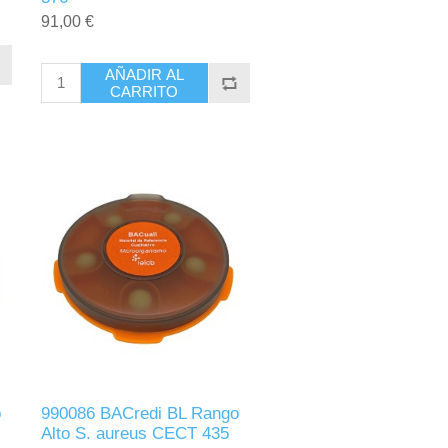
91,00 €
AÑADIR AL
CARRITO
o
990086 BACredi BL Rango
Alto S. aureus CECT 435