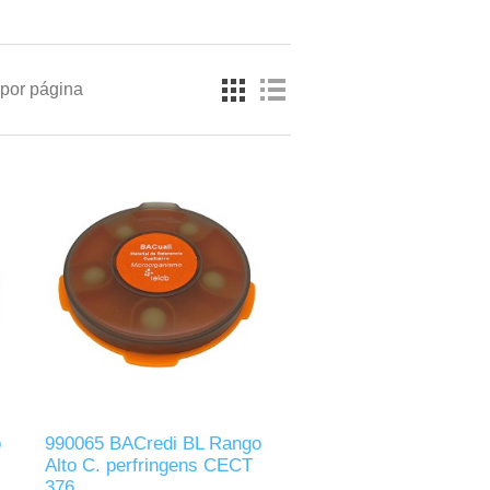
por página
o
990065 BACredi BL Rango
Alto C. perfringens CECT
376