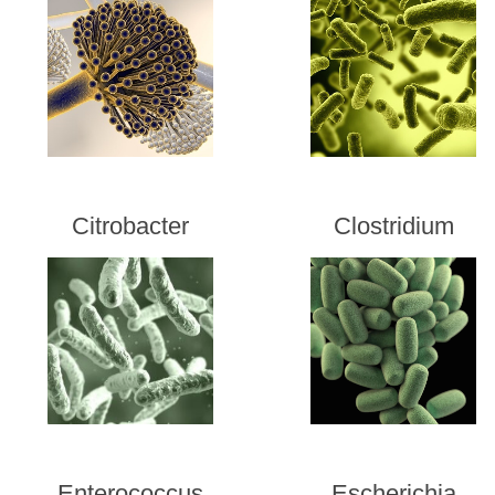
Citrobacter
Clostridium
Enterococcus
Escherichia