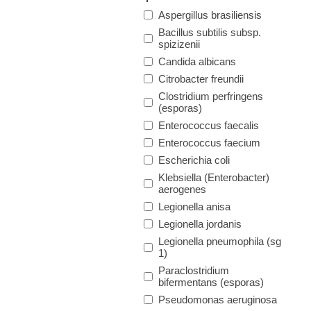
Aspergillus brasiliensis
Bacillus subtilis subsp.
spizizenii
Candida albicans
Citrobacter freundii
Clostridium perfringens
(esporas)
Enterococcus faecalis
Enterococcus faecium
Escherichia coli
Klebsiella (Enterobacter)
aerogenes
Legionella anisa
Legionella jordanis
Legionella pneumophila (sg
1)
Paraclostridium
bifermentans (esporas)
Pseudomonas aeruginosa