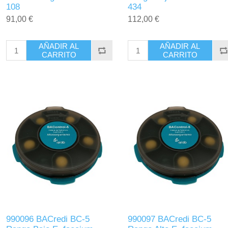
108
434
91,00 €
112,00 €
AÑADIR AL
AÑADIR AL
CARRITO
CARRITO
990096 BACredi BC-5
990097 BACredi BC-5