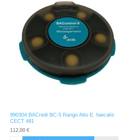
990304 BACredi BC-5 Rango Alto E. faecalis
CECT 481
112,00 €