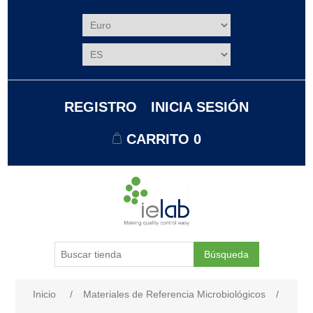
REGISTRO
INICIA SESIÓN
CARRITO
0
Búsqueda
Nombre del atributo
Valor de atributo
Inicio
/
Materiales de Referencia Microbiológicos
/