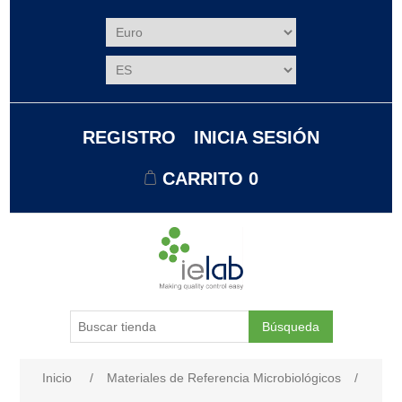
REGISTRO
INICIA SESIÓN
CARRITO
0
Búsqueda
Nombre del atributo
Valor de atributo
Inicio
/
Materiales de Referencia Microbiológicos
/