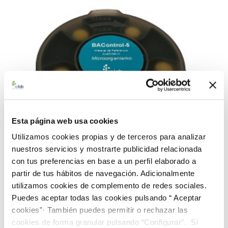
Esta página web usa cookies
Utilizamos cookies propias y de terceros para analizar
nuestros servicios y mostrarte publicidad relacionada
con tus preferencias en base a un perfil elaborado a
partir de tus hábitos de navegación. Adicionalmente
utilizamos cookies de complemento de redes sociales.
990304 BACredi BC-5 Rango Alto E. faecalis
Puedes aceptar todas las cookies pulsando “ Aceptar
CECT 481
cookies”· También puedes permitir o rechazar las
112,00 €
cookies de forma granular pulsando “Configurar”. Si