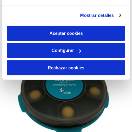
pulsas “Rechazar cookies”, equivaldrá a rechazar la
AÑADIR AL CARRITO
instalación de todas las cookies salvo las necesarias que
Mostrar detalles
son indispensables para que el sitio web funcione y que
por tanto no se pueden desactivar. Puedes consultar
más información en nuestra
Política de Cookies
Aceptar cookies
Configurar
Rechazar cookies