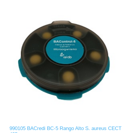
990105 BACredi BC-5 Rango Alto S. aureus CECT