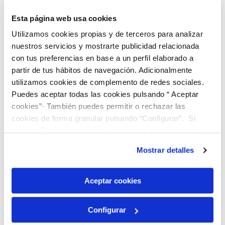
Esta página web usa cookies
Utilizamos cookies propias y de terceros para analizar
nuestros servicios y mostrarte publicidad relacionada
con tus preferencias en base a un perfil elaborado a
partir de tus hábitos de navegación. Adicionalmente
utilizamos cookies de complemento de redes sociales.
Puedes aceptar todas las cookies pulsando “ Aceptar
cookies”· También puedes permitir o rechazar las
cookies de forma granular pulsando “Configurar”. Si
pulsas “Rechazar cookies”, equivaldrá a rechazar la
instalación de todas las cookies salvo las necesarias que
Mostrar detalles
son indispensables para que el sitio web funcione y que
por tanto no se pueden desactivar. Puedes consultar
más información en nuestra
Política de Cookies
Aceptar cookies
Configurar