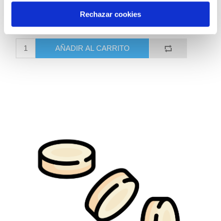
990069 BAControl-PCR Rango Bajo L.
pneumophila (sg.1) CECT 7109
Rechazar cookies
234,00 €
AÑADIR AL CARRITO