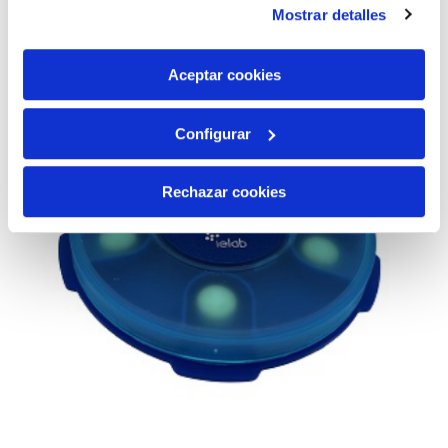
Mostrar detalles
son indispensables para que el sitio web funcione y que
por tanto no se pueden desactivar. Puedes consultar
más información en nuestra
Política de Cookies
Aceptar cookies
Configurar
Rechazar cookies