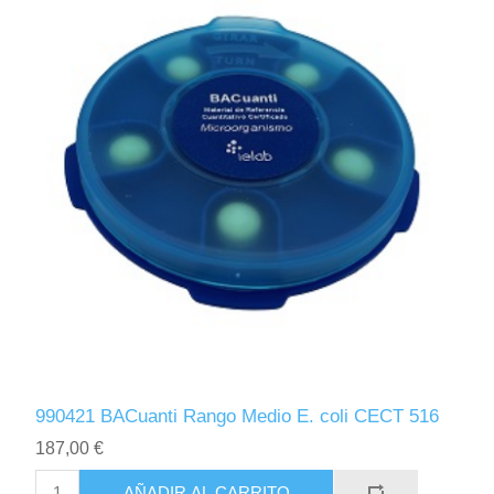
990421 BACuanti Rango Medio E. coli CECT 516
187,00 €
AÑADIR AL CARRITO