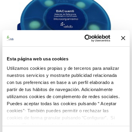
Esta página web usa cookies
Utilizamos cookies propias y de terceros para analizar
nuestros servicios y mostrarte publicidad relacionada
con tus preferencias en base a un perfil elaborado a
partir de tus hábitos de navegación. Adicionalmente
990062 BACuanti Rango Bajo E. coli CECT 434
utilizamos cookies de complemento de redes sociales.
Puedes aceptar todas las cookies pulsando “ Aceptar
187,00 €
cookies”· También puedes permitir o rechazar las
AÑADIR AL CARRITO
cookies de forma granular pulsando “Configurar”. Si
pulsas “Rechazar cookies”, equivaldrá a rechazar la
instalación de todas las cookies salvo las necesarias que