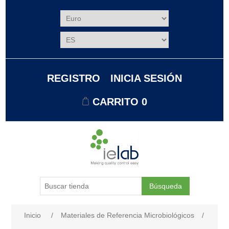
REGISTRO
INICIA SESIÓN
CARRITO
0
Búsqueda
Nombre del atributo
Valor de atributo
Inicio
/
Materiales de Referencia Microbiológicos
/