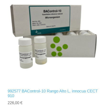
992577 BAControl-10 Rango Alto L. innocua CECT
910
226,00 €