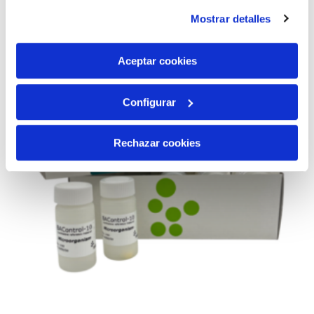
instalación de todas las cookies salvo las necesarias que
Mostrar detalles
son indispensables para que el sitio web funcione y que
por tanto no se pueden desactivar. Puedes consultar
más información en nuestra
Política de Cookies
Aceptar cookies
Configurar
Rechazar cookies