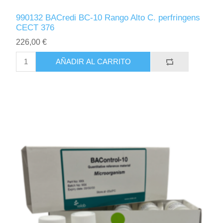
990132 BACredi BC-10 Rango Alto C. perfringens
CECT 376
226,00 €
AÑADIR AL CARRITO