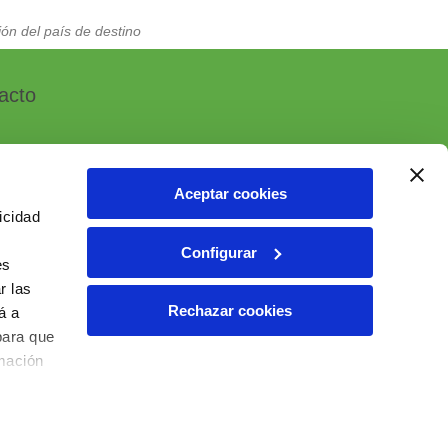
ón del país de destino
acto
Aceptar cookies
icidad
, 7 - Polígono Industrial Las Atalayas
Configurar
 ALICANTE (España)
es
r las
6 10 55 01
Rechazar cookies
á a
ial@ielab.es
para que
lab.es
rmación
6 IELAB Ventas. Todos los derechos reservados.