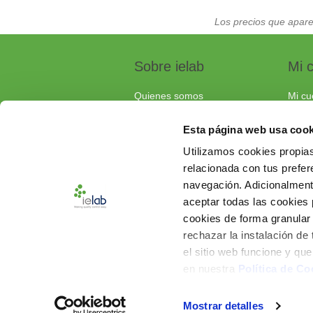
Los precios que apare
Sobre ielab
Mi 
Quienes somos
Mi cu
Calidad
Pedi
Esta página web usa cook
Soluciones a medida
Carri
Utilizamos cookies propias
Contacta con nosotros
relacionada con tus prefere
Documentos de interés
navegación. Adicionalmen
Preguntas frecuentes
aceptar todas las cookies
cookies de forma granular
rechazar la instalación de
el sitio web funcione y qu
en nuestra
Política de Co
Mostrar detalles
Powered by
nopCommerce