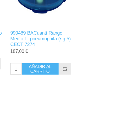
o
990489 BACuanti Rango
Medio L. pneumophila (sg.5)
CECT 7274
187,00 €
AÑADIR AL
CARRITO