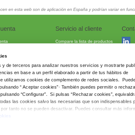
cen en esta web son de aplicación en España y podrían variar en funci
cuenta
Servicio al cliente
Cont
enta
Compare la lista de productos
dos
Envío y devoluciones
ies
to
Política cookies
 y de terceros para analizar nuestros servicios y mostrarte publ
Aviso Legal
Dracma
ncias en base a un perfil elaborado a partir de tus hábitos de
Política de privacidad
03114
te utilizamos cookies de complemento de redes sociales. Pued
 pulsando “ Aceptar cookies”· También puedes permitir o rechaza
+34 96
 pulsando “Configurar”. Si pulsas “Rechazar cookies”, equivaldr
comerc
 todas las cookies salvo las necesarias que son indispensables 
www.ie
e por tanto no se pueden desactivar. Puedes consultar más info
okies
Copyright © 202