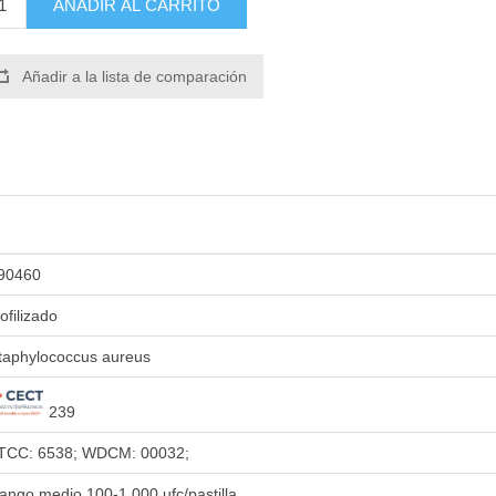
AÑADIR AL CARRITO
Añadir a la lista de comparación
90460
iofilizado
taphylococcus aureus
239
TCC: 6538; WDCM: 00032;
ango medio 100-1.000 ufc/pastilla