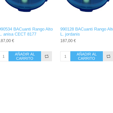
990534 BACuanti Rango Alto
990128 BACuanti Rango Alt
L. anisa CECT 8177
L. jordanis
187,00 €
187,00 €
AÑADIR AL
AÑADIR AL
CARRITO
CARRITO