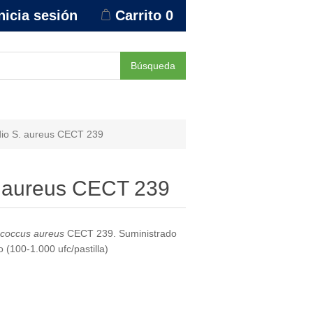
nicia sesión
Carrito
0
Búsqueda
io S. aureus CECT 239
 aureus CECT 239
ococcus aureus
CECT 239. Suministrado
(100-1.000 ufc/pastilla)