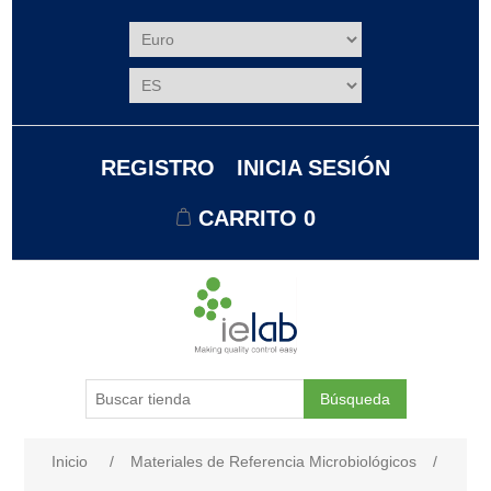
REGISTRO
INICIA SESIÓN
CARRITO
0
Búsqueda
Nombre del atributo
Valor de atributo
Inicio
/
Materiales de Referencia Microbiológicos
/