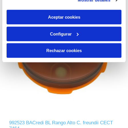
son indispensables para que el sitio web funcione y que
por tanto no se pueden desactivar. Puedes consultar
más información en nuestra
Política de Cookies
Aceptar cookies
Configurar
Rechazar cookies
992523 BACredi BL Rango Alto C. freundii CECT