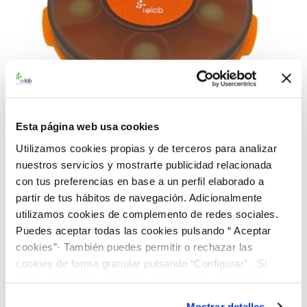
Esta página web usa cookies
Utilizamos cookies propias y de terceros para analizar
nuestros servicios y mostrarte publicidad relacionada
990207 BACredi BL Rango Alto B. subtilis CECT
con tus preferencias en base a un perfil elaborado a
356
partir de tus hábitos de navegación. Adicionalmente
91,00 €
utilizamos cookies de complemento de redes sociales.
Puedes aceptar todas las cookies pulsando “ Aceptar
AÑADIR AL CARRITO
cookies”· También puedes permitir o rechazar las
cookies de forma granular pulsando “Configurar”. Si
pulsas “Rechazar cookies”, equivaldrá a rechazar la
instalación de todas las cookies salvo las necesarias que
Mostrar detalles