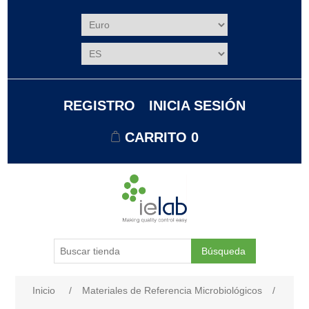
REGISTRO
INICIA SESIÓN
CARRITO
0
Búsqueda
Nombre del atributo
Valor de atributo
Inicio
/
Materiales de Referencia Microbiológicos
/