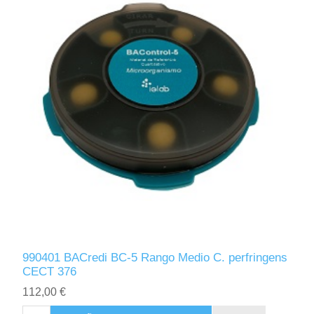
990401 BACredi BC-5 Rango Medio C. perfringens
CECT 376
112,00 €