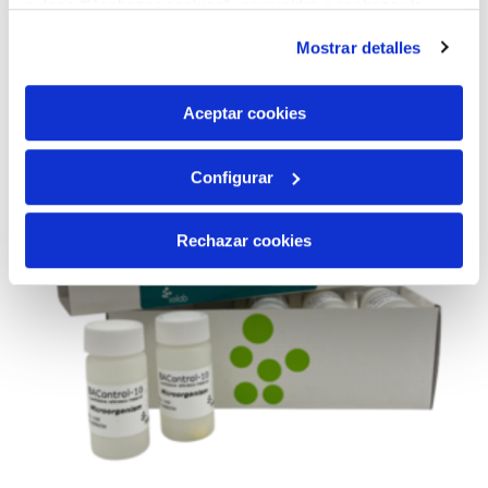
pulsas “Rechazar cookies”, equivaldrá a rechazar la
instalación de todas las cookies salvo las necesarias que
Mostrar detalles
son indispensables para que el sitio web funcione y que
por tanto no se pueden desactivar. Puedes consultar
más información en nuestra
Política de Cookies
Aceptar cookies
Configurar
Rechazar cookies