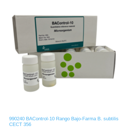
990240 BAControl-10 Rango Bajo-Farma B. subtilis
CECT 356