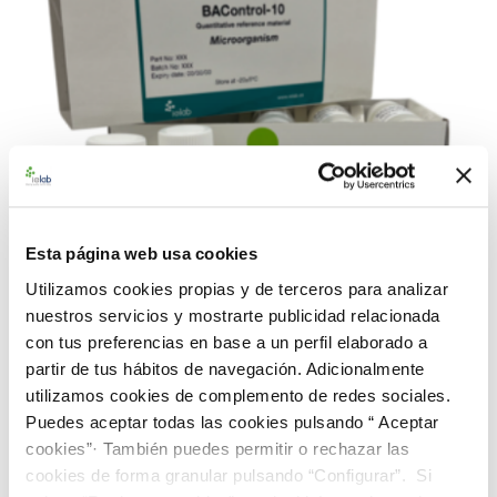
Esta página web usa cookies
Utilizamos cookies propias y de terceros para analizar
nuestros servicios y mostrarte publicidad relacionada
con tus preferencias en base a un perfil elaborado a
partir de tus hábitos de navegación. Adicionalmente
990234 BAControl-10 Rango Bajo-Farma S. aureus
utilizamos cookies de complemento de redes sociales.
CECT 239
Puedes aceptar todas las cookies pulsando “ Aceptar
226,00 €
cookies”· También puedes permitir o rechazar las
cookies de forma granular pulsando “Configurar”. Si
AÑADIR AL CARRITO