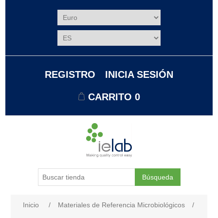
REGISTRO
INICIA SESIÓN
CARRITO
0
Búsqueda
Nombre del atributo
Valor de atributo
Inicio
/
Materiales de Referencia Microbiológicos
/