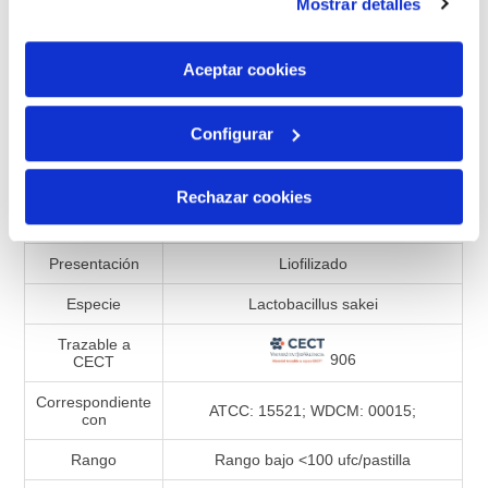
Mostrar detalles
son indispensables para que el sitio web funcione y que
por tanto no se pueden desactivar. Puedes consultar
Añadir a la lista de comparación
más información en nuestra
Política de Cookies
Aceptar cookies
Configurar
Especificaciones de productos
Rechazar cookies
Referencia
992822
Presentación
Liofilizado
Especie
Lactobacillus sakei
Trazable a
906
CECT
Correspondiente
ATCC: 15521; WDCM: 00015;
con
Rango
Rango bajo <100 ufc/pastilla