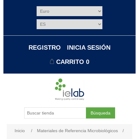
REGISTRO
INICIA SESIÓN
CARRITO
0
Búsqueda
Nombre del atributo
Valor de atributo
Inicio
/
Materiales de Referencia Microbiológicos
/