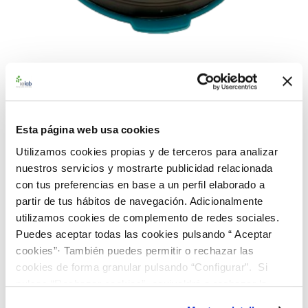
992822 BAControl-5 Rango
Bajo Lactobacillus sakei
Esta página web usa cookies
CECT 906
Utilizamos cookies propias y de terceros para analizar
nuestros servicios y mostrarte publicidad relacionada
con tus preferencias en base a un perfil elaborado a
Material de referencia microbiológico cuantitativo de
partir de tus hábitos de navegación. Adicionalmente
Lactobacillus sakei
CECT 906. Suministrado en un dispensador
utilizamos cookies de complemento de redes sociales.
BAControl de 5 pastillas. Rango de concentración bajo (<100
Puedes aceptar todas las cookies pulsando “ Aceptar
ufc/pastilla)
cookies”· También puedes permitir o rechazar las
112,00 €
cookies de forma granular pulsando “Configurar”. Si
pulsas “Rechazar cookies”, equivaldrá a rechazar la
instalación de todas las cookies salvo las necesarias que
AÑADIR AL CARRITO