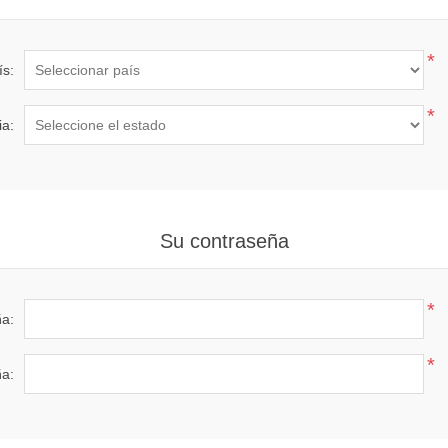
*
ís:
*
ia:
Su contraseña
*
a:
*
ña: