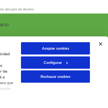
ón del país de destino
acto
Aceptar cookies
icidad
, 7 - Polígono Industrial Las Atalayas
Configurar
 ALICANTE (España)
es
6 10 55 01
r las
Rechazar cookies
á a
ial@ielab.es
para que
lab.es
rmación
6 IELAB Ventas. Todos los derechos reservados.