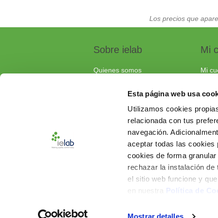
Los precios que apare
Sobre ielab
Mi 
Quienes somos
Mi cu
Calidad
Pedi
Esta página web usa cook
Soluciones a medida
Carri
Utilizamos cookies propias
Contacta con nosotros
relacionada con tus prefere
Documentos de interés
navegación. Adicionalmen
Preguntas frecuentes
aceptar todas las cookies
cookies de forma granular
rechazar la instalación de
el sitio web funcione y qu
en nuestra
Política de Co
Powered by
nopCommerce
Mostrar detalles