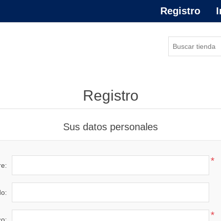
Registro
I
Registro
Sus datos personales
*
e:
do:
*
co: