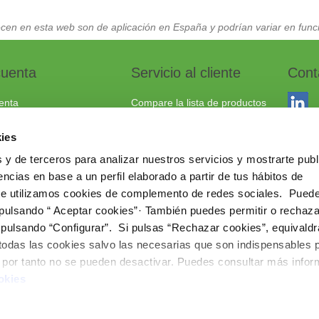
cen en esta web son de aplicación en España y podrían variar en funci
cuenta
Servicio al cliente
Cont
enta
Compare la lista de productos
dos
Envío y devoluciones
ies
to
Política cookies
 y de terceros para analizar nuestros servicios y mostrarte publ
Aviso Legal
Dracma
ncias en base a un perfil elaborado a partir de tus hábitos de
Política de privacidad
03114
te utilizamos cookies de complemento de redes sociales. Pued
+34 96
 pulsando “ Aceptar cookies”· También puedes permitir o rechaza
 pulsando “Configurar”. Si pulsas “Rechazar cookies”, equivaldr
comerc
 todas las cookies salvo las necesarias que son indispensables 
www.ie
e por tanto no se pueden desactivar. Puedes consultar más info
okies
Copyright © 202