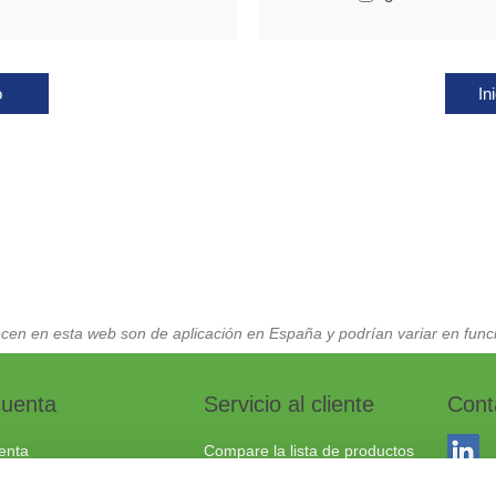
o
In
cen en esta web son de aplicación en España y podrían variar en funci
cuenta
Servicio al cliente
Cont
enta
Compare la lista de productos
dos
Envío y devoluciones