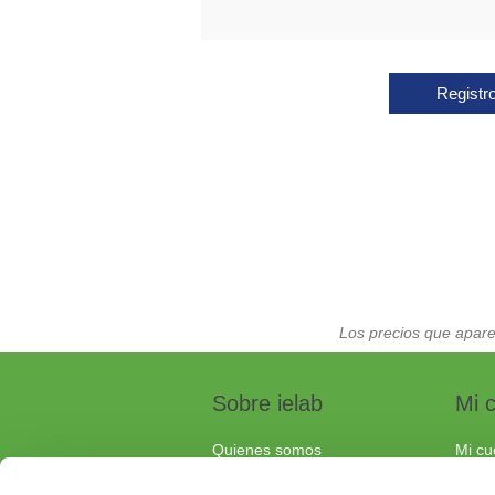
Registr
Los precios que apare
Sobre ielab
Mi 
Quienes somos
Mi cu
Calidad
Pedi