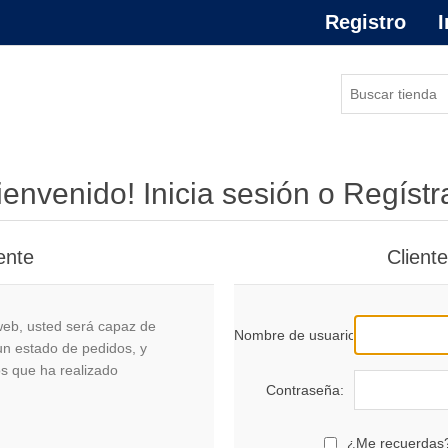
Registro
I
ienvenido! Inicia sesión o Regístr
ente
Client
 web, usted será capaz de
Nombre de usuario:
un estado de pedidos, y
os que ha realizado
Contraseña:
¿Me recuerdas