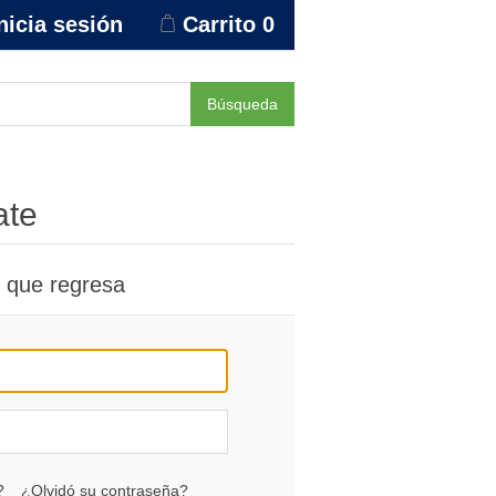
nicia sesión
Carrito
0
Búsqueda
ate
e que regresa
?
¿Olvidó su contraseña?