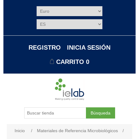
REGISTRO
INICIA SESIÓN
CARRITO
0
Búsqueda
Nombre del atributo
Valor de atributo
Inicio
/
Materiales de Referencia Microbiológicos
/