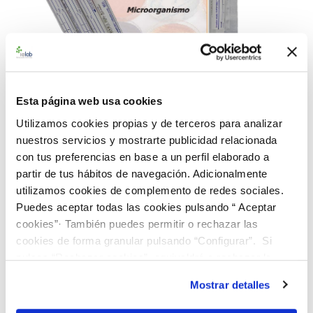
Esta página web usa cookies
Utilizamos cookies propias y de terceros para analizar
nuestros servicios y mostrarte publicidad relacionada
con tus preferencias en base a un perfil elaborado a
partir de tus hábitos de navegación. Adicionalmente
992817 BACswab C. albicans CECT 1394
utilizamos cookies de complemento de redes sociales.
138,00 €
Puedes aceptar todas las cookies pulsando “ Aceptar
cookies”· También puedes permitir o rechazar las
AÑADIR AL CARRITO
cookies de forma granular pulsando “Configurar”. Si
pulsas “Rechazar cookies”, equivaldrá a rechazar la
instalación de todas las cookies salvo las necesarias que
Mostrar detalles
son indispensables para que el sitio web funcione y que
por tanto no se pueden desactivar. Puedes consultar