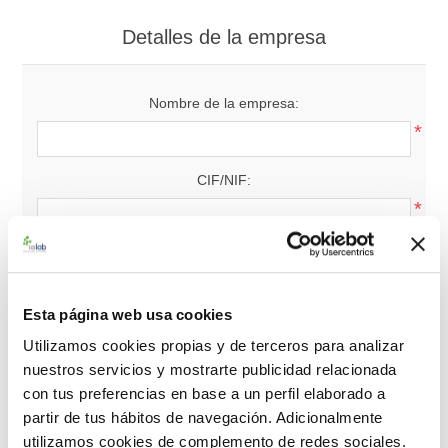
Detalles de la empresa
Nombre de la empresa:
*
CIF/NIF:
*
Nota: Introduzca el número de NIF/CIF con el código de
país (p. ej. GB 111 111 11)
Esta página web usa cookies
Utilizamos cookies propias y de terceros para analizar
Su dirección
nuestros servicios y mostrarte publicidad relacionada
con tus preferencias en base a un perfil elaborado a
partir de tus hábitos de navegación. Adicionalmente
País:
utilizamos cookies de complemento de redes sociales.