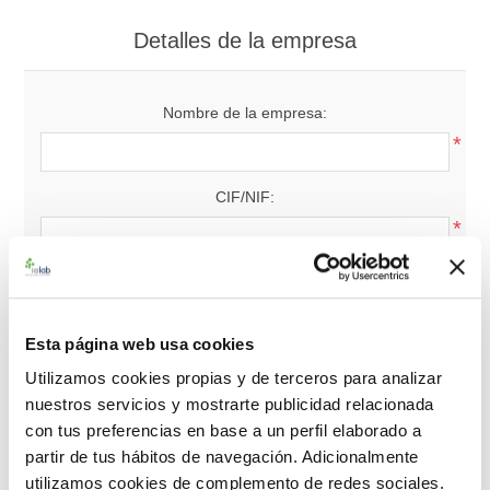
Detalles de la empresa
Nombre de la empresa:
*
CIF/NIF:
*
Nota: Introduzca el número de NIF/CIF con el código de
país (p. ej. GB 111 111 11)
Esta página web usa cookies
Utilizamos cookies propias y de terceros para analizar
Su dirección
nuestros servicios y mostrarte publicidad relacionada
con tus preferencias en base a un perfil elaborado a
partir de tus hábitos de navegación. Adicionalmente
País:
utilizamos cookies de complemento de redes sociales.