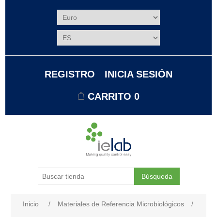
REGISTRO
INICIA SESIÓN
CARRITO
0
Búsqueda
Nombre del atributo
Valor de atributo
Inicio
/
Materiales de Referencia Microbiológicos
/