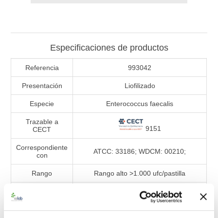
Especificaciones de productos
Referencia
993042
Presentación
Liofilizado
Especie
Enterococcus faecalis
Trazable a
9151
CECT
Correspondiente
ATCC: 33186; WDCM: 00210;
con
Rango
Rango alto >1.000 ufc/pastilla
Tipo de material
BACuanti
Validación (sesgo, exactitud y precisión)
de métodos microbiológicos.