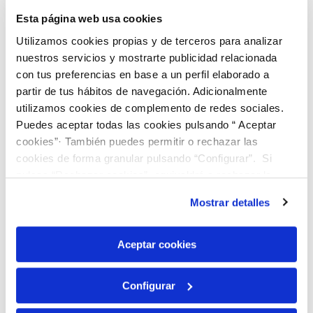
Uso Previsto
Preparación de muestras de trabajo
Esta página web usa cookies
para uso en controles internos de
calidad.
Utilizamos cookies propias y de terceros para analizar
nuestros servicios y mostrarte publicidad relacionada
Condiciones de
Conservar a -20 ± 5 °C
conservación
con tus preferencias en base a un perfil elaborado a
partir de tus hábitos de navegación. Adicionalmente
utilizamos cookies de complemento de redes sociales.
Puedes aceptar todas las cookies pulsando “ Aceptar
Los clientes que compraron
cookies”· También puedes permitir o rechazar las
cookies de forma granular pulsando “Configurar”. Si
este artículo también
pulsas “Rechazar cookies”, equivaldrá a rechazar la
compraron
instalación de todas las cookies salvo las necesarias que
Mostrar detalles
son indispensables para que el sitio web funcione y que
por tanto no se pueden desactivar. Puedes consultar
más información en nuestra
Política de Cookies
Aceptar cookies
Configurar