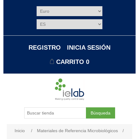
REGISTRO
INICIA SESIÓN
CARRITO
0
Búsqueda
Nombre del atributo
Valor de atributo
Inicio
/
Materiales de Referencia Microbiológicos
/