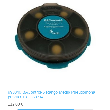
993040 BAControl-5 Rango Medio Pseudomona
putida CECT 30714
112,00 €