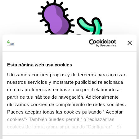
Esta página web usa cookies
Utilizamos cookies propias y de terceros para analizar
nuestros servicios y mostrarte publicidad relacionada
con tus preferencias en base a un perfil elaborado a
partir de tus hábitos de navegación. Adicionalmente
utilizamos cookies de complemento de redes sociales.
992976 Fee adquisición cepa
Puedes aceptar todas las cookies pulsando “ Aceptar
50,00 €
cookies”· También puedes permitir o rechazar las
cookies de forma granular pulsando “Configurar”. Si
AÑADIR AL CARRITO
pulsas “Rechazar cookies”, equivaldrá a rechazar la