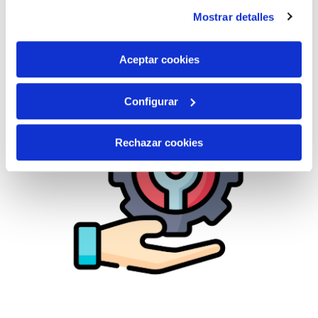
instalación de todas las cookies salvo las necesarias que
Mostrar detalles
son indispensables para que el sitio web funcione y que
por tanto no se pueden desactivar. Puedes consultar
más información en nuestra
Política de Cookies
Aceptar cookies
Configurar
Rechazar cookies