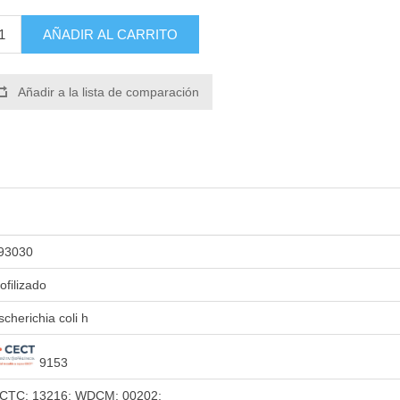
AÑADIR AL CARRITO
Añadir a la lista de comparación
93030
iofilizado
scherichia coli h
9153
CTC: 13216; WDCM: 00202;