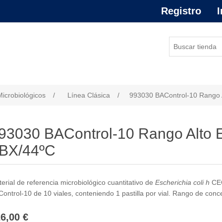
Registro
I
or de atributo
Microbiológicos
/
Línea Clásica
/
993030 BAControl-10 Rango A
93030 BAControl-10 Rango Alto E
BX/44ºC
erial de referencia microbiológico cuantitativo de
Escherichia coli h
CEC
ontrol-10 de 10 viales, conteniendo 1 pastilla por vial. Rango de concen
6,00 €