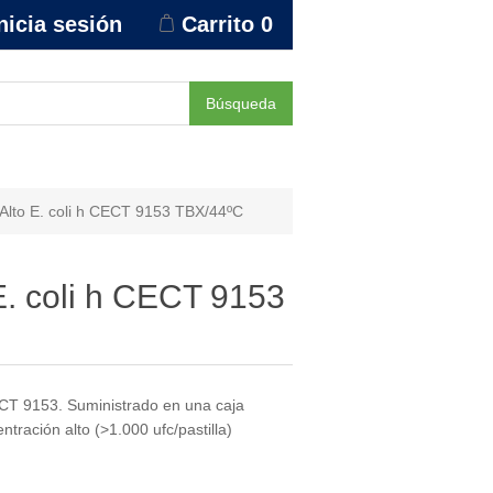
nicia sesión
Carrito
0
Búsqueda
lto E. coli h CECT 9153 TBX/44ºC
. coli h CECT 9153
T 9153. Suministrado en una caja
tración alto (>1.000 ufc/pastilla)