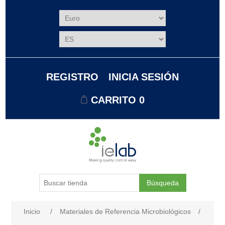
REGISTRO
INICIA SESIÓN
CARRITO
0
Búsqueda
Nombre del atributo
Valor de atributo
Inicio
/
Materiales de Referencia Microbiológicos
/