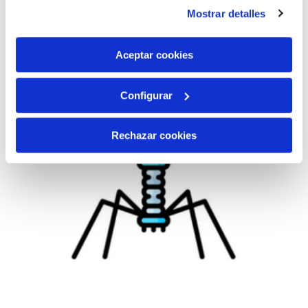
instalación de todas las cookies salvo las necesarias que
Mostrar detalles
son indispensables para que el sitio web funcione y que
por tanto no se pueden desactivar. Puedes consultar
más información en nuestra
Política de Cookies
Aceptar cookies
Configurar
Rechazar cookies