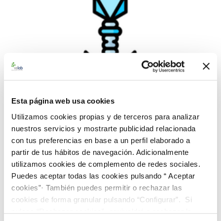
Esta página web usa cookies
Utilizamos cookies propias y de terceros para analizar
nuestros servicios y mostrarte publicidad relacionada
con tus preferencias en base a un perfil elaborado a
partir de tus hábitos de navegación. Adicionalmente
993003-BCF 50-100 Fago ɸX174 ATCC 13706-B1
utilizamos cookies de complemento de redes sociales.
(5 Unidades)
Puedes aceptar todas las cookies pulsando “ Aceptar
235,00 €
cookies”· También puedes permitir o rechazar las
cookies de forma granular pulsando “Configurar”. Si
AÑADIR AL CARRITO
pulsas “Rechazar cookies”, equivaldrá a rechazar la