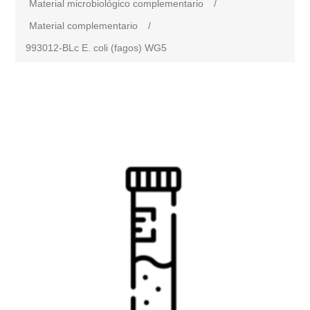
Material microbiológico complementario
/
Material complementario
/
993012-BLc E. coli (fagos) WG5