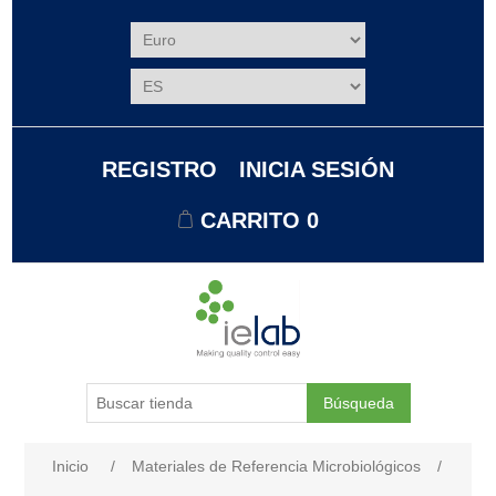
REGISTRO
INICIA SESIÓN
CARRITO
0
Búsqueda
Nombre del atributo
Valor de atributo
Inicio
/
Materiales de Referencia Microbiológicos
/