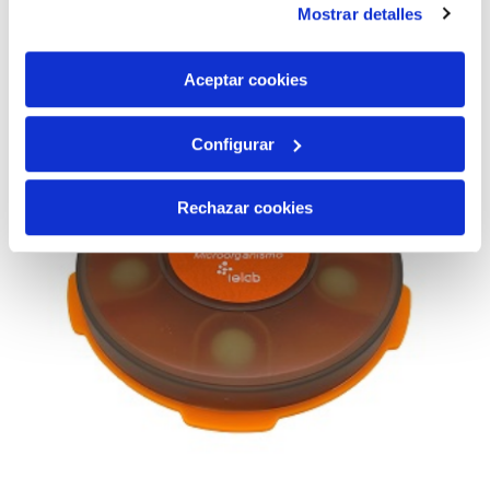
Mostrar detalles
son indispensables para que el sitio web funcione y que
por tanto no se pueden desactivar. Puedes consultar
más información en nuestra
Política de Cookies
Aceptar cookies
Configurar
Rechazar cookies