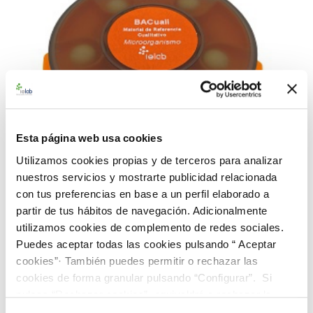
Esta página web usa cookies
Utilizamos cookies propias y de terceros para analizar
nuestros servicios y mostrarte publicidad relacionada
con tus preferencias en base a un perfil elaborado a
partir de tus hábitos de navegación. Adicionalmente
990086 BACredi BL Rango Alto S. aureus CECT
utilizamos cookies de complemento de redes sociales.
435
Puedes aceptar todas las cookies pulsando “ Aceptar
91,00 €
cookies”· También puedes permitir o rechazar las
cookies de forma granular pulsando “Configurar”. Si
AÑADIR AL CARRITO
pulsas “Rechazar cookies”, equivaldrá a rechazar la
instalación de todas las cookies salvo las necesarias que