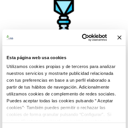
Esta página web usa cookies
Utilizamos cookies propias y de terceros para analizar
nuestros servicios y mostrarte publicidad relacionada
con tus preferencias en base a un perfil elaborado a
partir de tus hábitos de navegación. Adicionalmente
993003-BCF 50-100 Fago ɸX174 ATCC 13706-B1
utilizamos cookies de complemento de redes sociales.
(5 Unidades)
Puedes aceptar todas las cookies pulsando “ Aceptar
cookies”· También puedes permitir o rechazar las
235,00 €
cookies de forma granular pulsando “Configurar”. Si
AÑADIR AL CARRITO
pulsas “Rechazar cookies”, equivaldrá a rechazar la