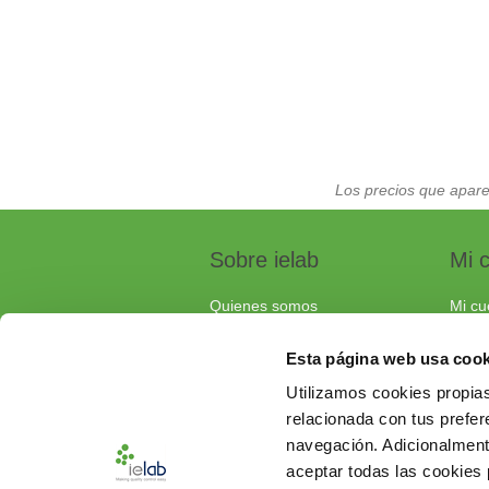
Los precios que apare
Sobre ielab
Mi 
Quienes somos
Mi cu
Calidad
Pedi
Esta página web usa cook
Soluciones a medida
Carri
Utilizamos cookies propias
Contacta con nosotros
relacionada con tus prefere
Documentos de interés
navegación. Adicionalmen
Preguntas frecuentes
aceptar todas las cookies