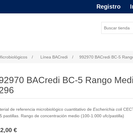
Registro
I
or de atributo
Microbiológicos
/
Línea BACredi
/
992970 BACredi BC-5 Rango
92970 BACredi BC-5 Rango Medi
296
erial de referencia microbiológico cuantitativo de
Escherichia coli
CECT 
5 pastillas. Rango de concentración medio (100-1.000 ufc/pastilla)
2,00 €