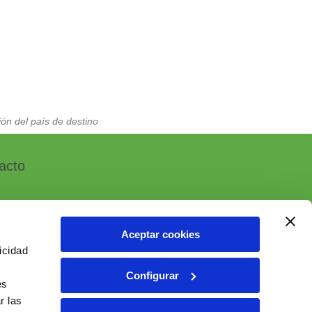
ón del país de destino
acto
Aceptar cookies
icidad
, 7 - Polígono Industrial Las Atalayas
Configurar
 ALICANTE (España)
es
r las
6 10 55 01