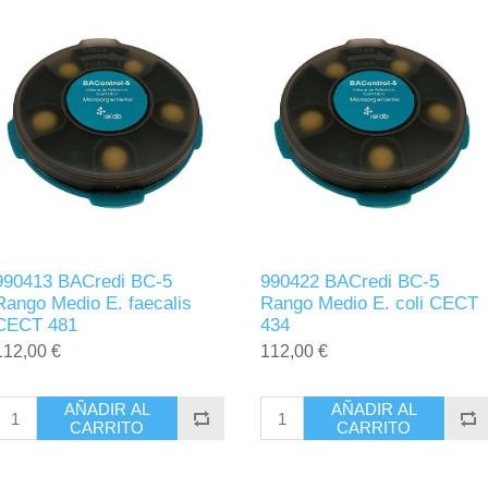
990413 BACredi BC-5
990422 BACredi BC-5
Rango Medio E. faecalis
Rango Medio E. coli CECT
CECT 481
434
112,00 €
112,00 €
AÑADIR AL
AÑADIR AL
CARRITO
CARRITO