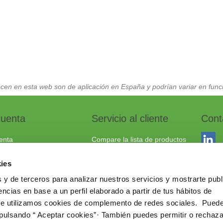
cen en esta web son de aplicación en España y podrían variar en funci
cuenta
Servicio al cliente
Cont
enta
Compare la lista de productos
dos
Envío y devoluciones
ies
to
Política cookies
 y de terceros para analizar nuestros servicios y mostrarte publ
Aviso Legal
Dracma
ncias en base a un perfil elaborado a partir de tus hábitos de
Política de privacidad
03114
te utilizamos cookies de complemento de redes sociales. Pued
 pulsando “ Aceptar cookies”· También puedes permitir o rechaza
+34 96