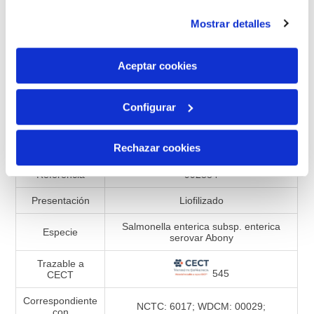
instalación de todas las cookies salvo las necesarias que
AÑADIR AL CARRITO
Mostrar detalles
son indispensables para que el sitio web funcione y que
por tanto no se pueden desactivar. Puedes consultar
más información en nuestra
Política de Cookies
Aceptar cookies
Añadir a la lista de comparación
Configurar
Especificaciones de productos
Rechazar cookies
Referencia
992884
Presentación
Liofilizado
Salmonella enterica subsp. enterica
Especie
serovar Abony
Trazable a
545
CECT
Correspondiente
NCTC: 6017; WDCM: 00029;
con