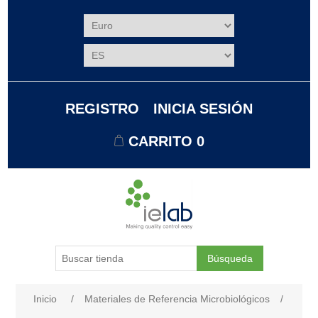
REGISTRO
INICIA SESIÓN
CARRITO
0
Búsqueda
Nombre del atributo
Valor de atributo
Inicio
/
Materiales de Referencia Microbiológicos
/