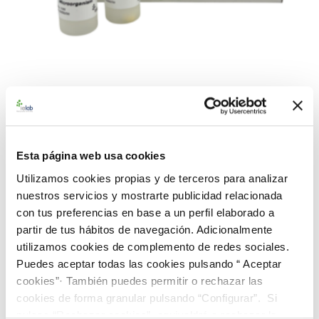
992884 BAControl-10 Rango
Alto-Farma-10 mL S. Abony
CECT 545
Esta página web usa cookies
Utilizamos cookies propias y de terceros para analizar
nuestros servicios y mostrarte publicidad relacionada
Material de referencia microbiológico cuantitativo de
Salmonella enterica
subsp.
enterica
serovar Abony CECT 545.
con tus preferencias en base a un perfil elaborado a
Suministrado en una caja BAControl-10 de 10 viales,
partir de tus hábitos de navegación. Adicionalmente
conteniendo 1 pastilla por vial. Rango de concentración alto
utilizamos cookies de complemento de redes sociales.
farma (>100 ufc/0.1 mL). Para resuspender en 10 mL de agua
Puedes aceptar todas las cookies pulsando “ Aceptar
destilada estéril.
cookies”· También puedes permitir o rechazar las
cookies de forma granular pulsando “Configurar”. Si
226,00 €
pulsas “Rechazar cookies”, equivaldrá a rechazar la