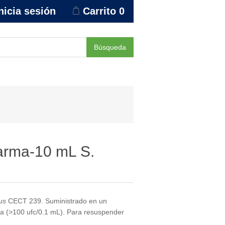
nicia sesión
Carrito
0
Búsqueda
arma-10 mL S.
us
CECT 239. Suministrado en un
ma (>100 ufc/0.1 mL). Para resuspender