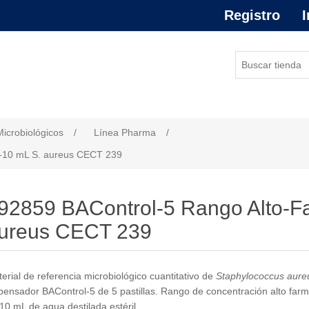
Registro
I
or de atributo
Microbiológicos
/
Línea Pharma
/
-10 mL S. aureus CECT 239
92859 BAControl-5 Rango Alto-F
ureus CECT 239
erial de referencia microbiológico cuantitativo de
Staphylococcus aure
pensador BAControl-5 de 5 pastillas. Rango de concentración alto far
10 mL de agua destilada estéril.