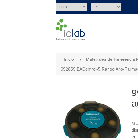
Nombre del atributo
Val
Inicio
/
Materiales de Referencia 
992859 BAControl-5 Rango Alto-Farma
9
a
Mat
dis
en 