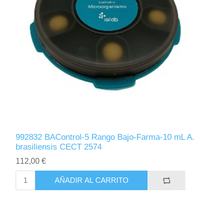
992832 BAControl-5 Rango Bajo-Farma-10 mL A.
brasiliensis CECT 2574
112,00 €
AÑADIR AL CARRITO