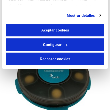
AÑADIR AL CARRITO
pulsas “Rechazar cookies”, equivaldrá a rechazar la
instalación de todas las cookies salvo las necesarias que
Mostrar detalles
son indispensables para que el sitio web funcione y que
por tanto no se pueden desactivar. Puedes consultar
más información en nuestra
Política de Cookies
Aceptar cookies
Configurar
Rechazar cookies