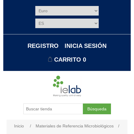
REGISTRO
INICIA SESIÓN
CARRITO
0
Búsqueda
Nombre del atributo
Valor de atributo
Inicio
/
Materiales de Referencia Microbiológicos
/