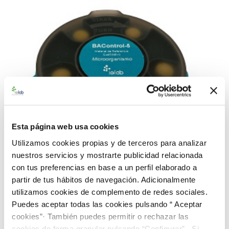
Esta página web usa cookies
Utilizamos cookies propias y de terceros para analizar
nuestros servicios y mostrarte publicidad relacionada
con tus preferencias en base a un perfil elaborado a
partir de tus hábitos de navegación. Adicionalmente
utilizamos cookies de complemento de redes sociales.
992850 BAControl-5 Rango Bajo-Farma-10 mL B.
Puedes aceptar todas las cookies pulsando “ Aceptar
subtilis CECT 356
cookies”· También puedes permitir o rechazar las
112,00 €
cookies de forma granular pulsando “Configurar”. Si