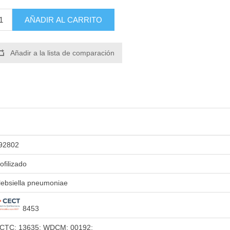
AÑADIR AL CARRITO
Añadir a la lista de comparación
92802
iofilizado
lebsiella pneumoniae
8453
CTC: 13635; WDCM: 00192;