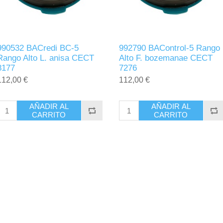
990532 BACredi BC-5
992790 BAControl-5 Rango
Rango Alto L. anisa CECT
Alto F. bozemanae CECT
8177
7276
112,00 €
112,00 €
AÑADIR AL
AÑADIR AL
CARRITO
CARRITO