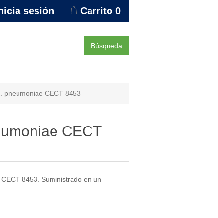
nicia sesión
Carrito
0
Búsqueda
 K. pneumoniae CECT 8453
neumoniae CECT
CECT 8453. Suministrado en un