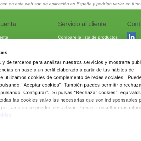
cen en esta web son de aplicación en España y podrían variar en funci
cuenta
Servicio al cliente
Cont
enta
Compare la lista de productos
dos
Envío y devoluciones
ies
to
Política cookies
 y de terceros para analizar nuestros servicios y mostrarte publ
Aviso Legal
Dracma
ncias en base a un perfil elaborado a partir de tus hábitos de
Política de privacidad
03114
te utilizamos cookies de complemento de redes sociales. Pued
 pulsando “ Aceptar cookies”· También puedes permitir o rechaza
+34 96
 pulsando “Configurar”. Si pulsas “Rechazar cookies”, equivaldr
comerc
 todas las cookies salvo las necesarias que son indispensables 
www.ie
e por tanto no se pueden desactivar. Puedes consultar más info
okies
Copyright © 202