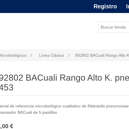
Registro
I
or de atributo
Microbiológicos
/
Línea Clásica
/
992802 BACuali Rango Alto
92802 BACuali Rango Alto K. p
453
erial de referencia microbiológico cualitativo de
Klebsiella pneumoniae
pensador BACuali de 5 pastillas
,00 €