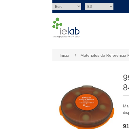
Nombre del atributo
Val
Inicio
/
Materiales de Referencia 
9
8
Mat
dis
91