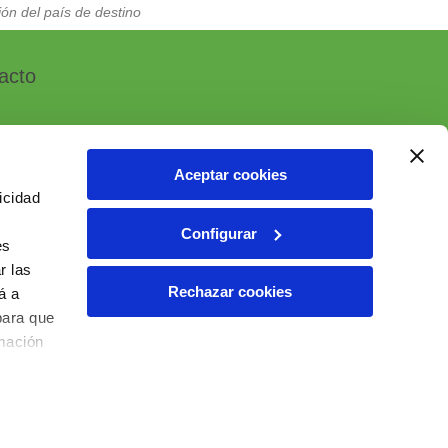
ón del país de destino
acto
Aceptar cookies
icidad
, 7 - Polígono Industrial Las Atalayas
Configurar
 ALICANTE (España)
es
r las
6 10 55 01
Rechazar cookies
á a
ial@ielab.es
para que
lab.es
rmación
6 IELAB Ventas. Todos los derechos reservados.