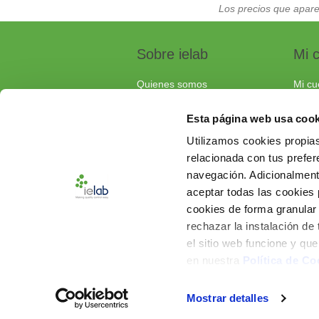
Los precios que apare
Sobre ielab
Mi 
Quienes somos
Mi cu
Calidad
Pedi
Esta página web usa cook
Soluciones a medida
Carri
Utilizamos cookies propias
Contacta con nosotros
relacionada con tus prefere
Documentos de interés
navegación. Adicionalmen
Preguntas frecuentes
aceptar todas las cookies
cookies de forma granular
rechazar la instalación de
el sitio web funcione y qu
en nuestra
Política de Co
Mostrar detalles
Powered by
nopCommerce