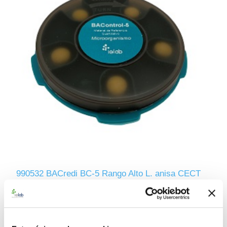
990532 BACredi BC-5 Rango Alto L. anisa CECT
8177
112,00 €
AÑADIR AL CARRITO