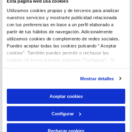
Esta página web usa cookies
Utilizamos cookies propias y de terceros para analizar
nuestros servicios y mostrarte publicidad relacionada
con tus preferencias en base a un perfil elaborado a
partir de tus hábitos de navegación. Adicionalmente
utilizamos cookies de complemento de redes sociales.
Puedes aceptar todas las cookies pulsando “ Aceptar
cookies”· También puedes permitir o rechazar las
cookies de forma granular pulsando “Configurar”. Si
pulsas “Rechazar cookies”, equivaldrá a rechazar la
instalación de todas las cookies salvo las necesarias que
Mostrar detalles
son indispensables para que el sitio web funcione y que
por tanto no se pueden desactivar. Puedes consultar
más información en nuestra
Política de Cookies
Aceptar cookies
Configurar
Rechazar cookies