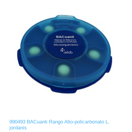
990493 BACuanti Rango Alto-policarbonato L.
jordanis