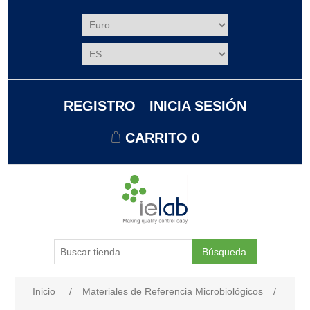
REGISTRO
INICIA SESIÓN
CARRITO
0
Búsqueda
Nombre del atributo
Valor de atributo
Inicio
/
Materiales de Referencia Microbiológicos
/