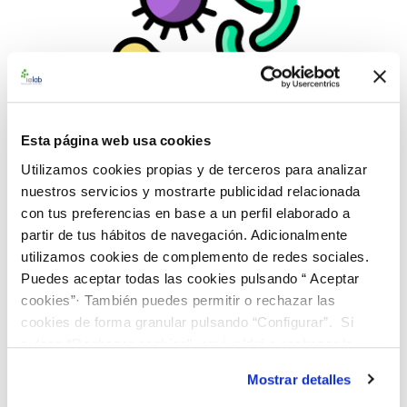
Esta página web usa cookies
Utilizamos cookies propias y de terceros para analizar
nuestros servicios y mostrarte publicidad relacionada
con tus preferencias en base a un perfil elaborado a
992976 Fee adquisición cepa
partir de tus hábitos de navegación. Adicionalmente
utilizamos cookies de complemento de redes sociales.
50,00 €
Puedes aceptar todas las cookies pulsando “ Aceptar
AÑADIR AL CARRITO
cookies”· También puedes permitir o rechazar las
cookies de forma granular pulsando “Configurar”. Si
pulsas “Rechazar cookies”, equivaldrá a rechazar la
instalación de todas las cookies salvo las necesarias que
Mostrar detalles
son indispensables para que el sitio web funcione y que