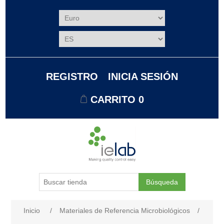
REGISTRO
INICIA SESIÓN
CARRITO
0
Búsqueda
Nombre del atributo
Valor de atributo
Inicio
/
Materiales de Referencia Microbiológicos
/