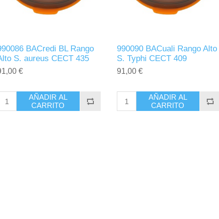
990086 BACredi BL Rango
990090 BACuali Rango Alto
Alto S. aureus CECT 435
S. Typhi CECT 409
91,00 €
91,00 €
AÑADIR AL
AÑADIR AL
CARRITO
CARRITO