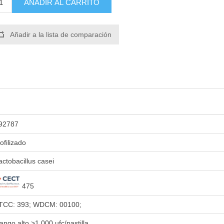
AÑADIR AL CARRITO
Añadir a la lista de comparación
92787
iofilizado
actobacillus casei
475
TCC: 393; WDCM: 00100;
ango alto >1.000 ufc/pastilla