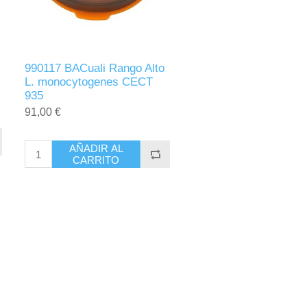
990117 BACuali Rango Alto
L. monocytogenes CECT
935
91,00 €
AÑADIR AL
CARRITO