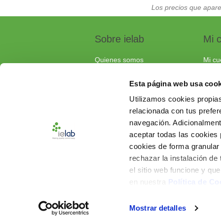
Los precios que apare
Sobre ielab
Mi 
Quienes somos
Mi cu
Calidad
Pedi
Esta página web usa cook
Soluciones a medida
Carri
Utilizamos cookies propias
Contacta con nosotros
relacionada con tus prefere
Documentos de interés
navegación. Adicionalmen
Preguntas frecuentes
aceptar todas las cookies
cookies de forma granular
rechazar la instalación de
el sitio web funcione y qu
en nuestra
Política de Co
Mostrar detalles
Powered by
nopCommerce