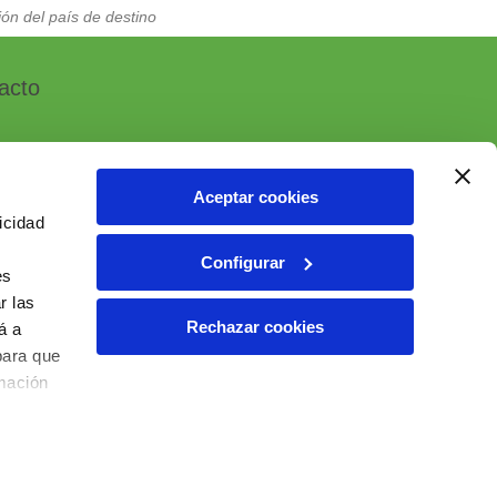
ón del país de destino
acto
Aceptar cookies
icidad
, 7 - Polígono Industrial Las Atalayas
Configurar
 ALICANTE (España)
es
r las
6 10 55 01
Rechazar cookies
á a
ial@ielab.es
para que
lab.es
rmación
6 IELAB Ventas. Todos los derechos reservados.