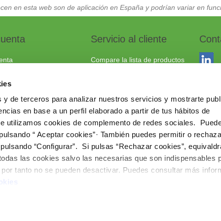
cen en esta web son de aplicación en España y podrían variar en funci
cuenta
Servicio al cliente
Cont
enta
Compare la lista de productos
dos
Envío y devoluciones
ies
to
Política cookies
 y de terceros para analizar nuestros servicios y mostrarte publ
Aviso Legal
Dracma
ncias en base a un perfil elaborado a partir de tus hábitos de
Política de privacidad
03114
te utilizamos cookies de complemento de redes sociales. Pued
 pulsando “ Aceptar cookies”· También puedes permitir o rechaza
+34 96
 pulsando “Configurar”. Si pulsas “Rechazar cookies”, equivaldr
comerc
 todas las cookies salvo las necesarias que son indispensables 
www.ie
e por tanto no se pueden desactivar. Puedes consultar más info
okies
Copyright © 202