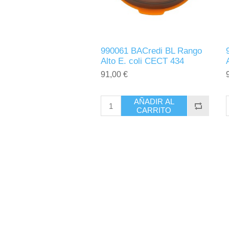
990061 BACredi BL Rango
Alto E. coli CECT 434
91,00 €
AÑADIR AL
CARRITO