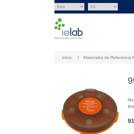
Nombre del atributo
Val
Inicio
/
Materiales de Referencia 
9
Mat
BAC
91