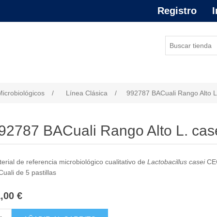
Registro
I
or de atributo
Microbiológicos
/
Línea Clásica
/
992787 BACuali Rango Alto 
92787 BACuali Rango Alto L. ca
erial de referencia microbiológico cualitativo de
Lactobacillus casei
CEC
uali de 5 pastillas
,00 €