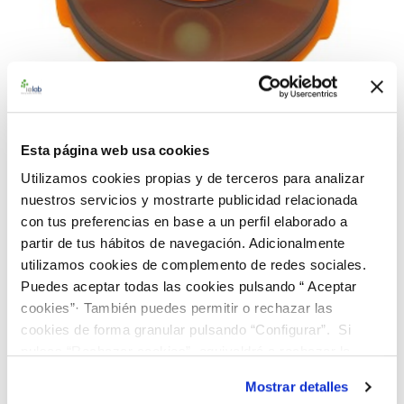
Esta página web usa cookies
Utilizamos cookies propias y de terceros para analizar
992671 BACuali Rango Alto Proteus mirabilis
nuestros servicios y mostrarte publicidad relacionada
CECT 4168
con tus preferencias en base a un perfil elaborado a
91,00 €
partir de tus hábitos de navegación. Adicionalmente
utilizamos cookies de complemento de redes sociales.
AÑADIR AL CARRITO
Puedes aceptar todas las cookies pulsando “ Aceptar
cookies”· También puedes permitir o rechazar las
cookies de forma granular pulsando “Configurar”. Si
pulsas “Rechazar cookies”, equivaldrá a rechazar la
instalación de todas las cookies salvo las necesarias que
Mostrar detalles
son indispensables para que el sitio web funcione y que