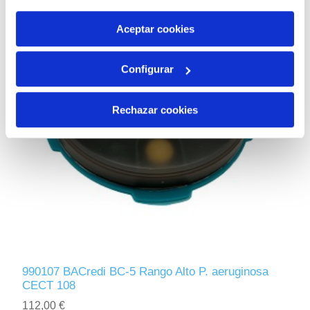
por tanto no se pueden desactivar. Puedes consultar
más información en nuestra
Política de Cookies
Aceptar cookies
Configurar
Rechazar cookies
990107 BACredi BC-5 Rango Alto P. aeruginosa
CECT 108
112,00 €