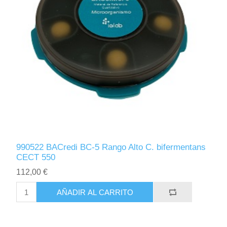
990522 BACredi BC-5 Rango Alto C. bifermentans
CECT 550
112,00 €
AÑADIR AL CARRITO