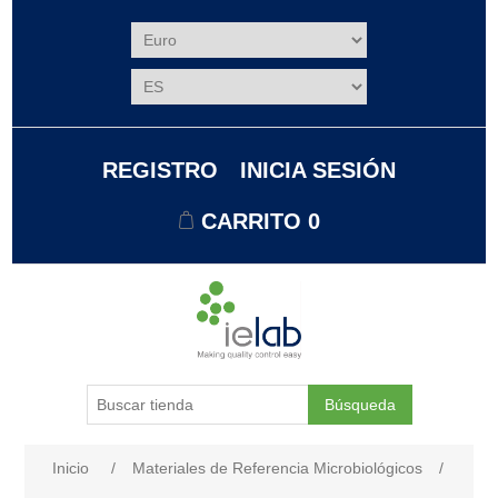
REGISTRO
INICIA SESIÓN
CARRITO
0
Búsqueda
Nombre del atributo
Valor de atributo
Inicio
/
Materiales de Referencia Microbiológicos
/