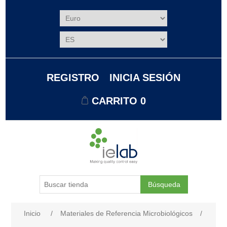
REGISTRO
INICIA SESIÓN
CARRITO
0
Búsqueda
Nombre del atributo
Valor de atributo
Inicio
/
Materiales de Referencia Microbiológicos
/