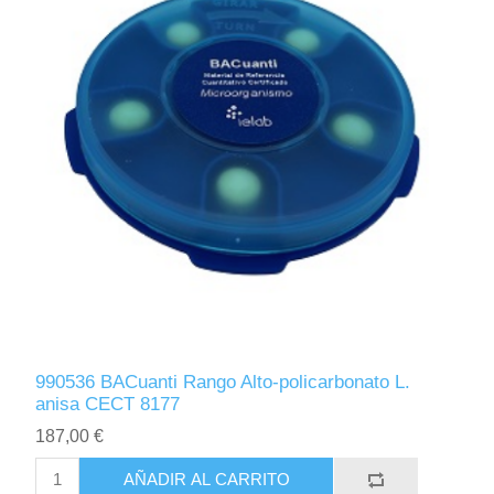
990536 BACuanti Rango Alto-policarbonato L.
anisa CECT 8177
187,00 €
AÑADIR AL CARRITO