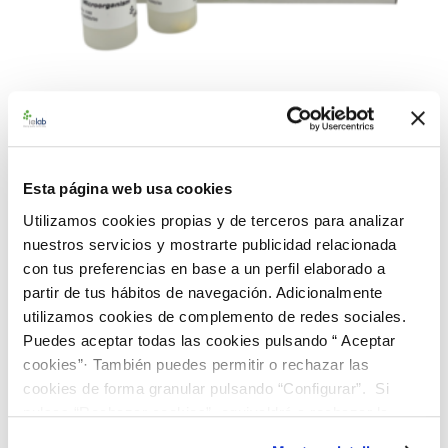
992761 BAControl-10 Rango
Bajo Strept. pyogenes CECT
Esta página web usa cookies
191
Utilizamos cookies propias y de terceros para analizar
nuestros servicios y mostrarte publicidad relacionada
con tus preferencias en base a un perfil elaborado a
Material de referencia microbiológico cuantitativo de
partir de tus hábitos de navegación. Adicionalmente
Streptococcus pyogenes
CECT 191. Suministrado en una caja
utilizamos cookies de complemento de redes sociales.
BAControl-10 de 10 viales, conteniendo 1 pastilla por vial.
Puedes aceptar todas las cookies pulsando “ Aceptar
Rango de concentración bajo (<100 ufc/pastilla)
cookies”· También puedes permitir o rechazar las
226,00 €
cookies de forma granular pulsando “Configurar”. Si
pulsas “Rechazar cookies”, equivaldrá a rechazar la
instalación de todas las cookies salvo las necesarias que
AÑADIR AL CARRITO