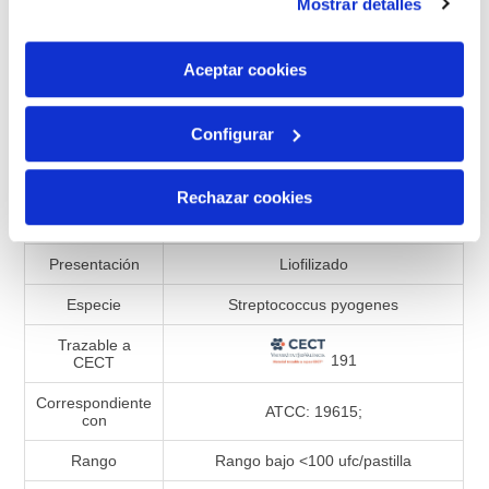
Mostrar detalles
son indispensables para que el sitio web funcione y que
por tanto no se pueden desactivar. Puedes consultar
Añadir a la lista de comparación
más información en nuestra
Política de Cookies
Aceptar cookies
Configurar
Especificaciones de productos
Rechazar cookies
Referencia
992761
Presentación
Liofilizado
Especie
Streptococcus pyogenes
Trazable a
191
CECT
Correspondiente
ATCC: 19615;
con
Rango
Rango bajo <100 ufc/pastilla