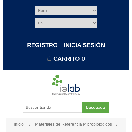
REGISTRO
INICIA SESIÓN
CARRITO
0
Búsqueda
Nombre del atributo
Valor de atributo
Inicio
/
Materiales de Referencia Microbiológicos
/