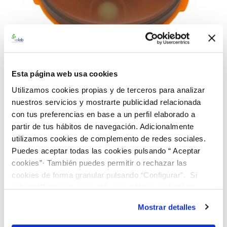
Esta página web usa cookies
Utilizamos cookies propias y de terceros para analizar
990086 BACredi BL Rango Alto S. aureus CECT
nuestros servicios y mostrarte publicidad relacionada
435
con tus preferencias en base a un perfil elaborado a
91,00 €
partir de tus hábitos de navegación. Adicionalmente
utilizamos cookies de complemento de redes sociales.
AÑADIR AL CARRITO
Puedes aceptar todas las cookies pulsando “ Aceptar
cookies”· También puedes permitir o rechazar las
cookies de forma granular pulsando “Configurar”. Si
pulsas “Rechazar cookies”, equivaldrá a rechazar la
instalación de todas las cookies salvo las necesarias que
Mostrar detalles
son indispensables para que el sitio web funcione y que
por tanto no se pueden desactivar. Puedes consultar