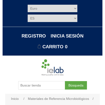
REGISTRO
INICIA SESIÓN
CARRITO
0
Búsqueda
Nombre del atributo
Valor de atributo
Inicio
/
Materiales de Referencia Microbiológicos
/