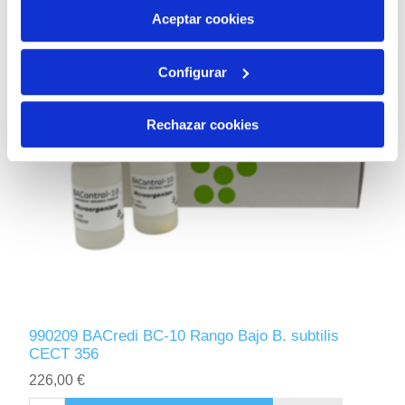
más información en nuestra
Política de Cookies
Aceptar cookies
Configurar
Rechazar cookies
990209 BACredi BC-10 Rango Bajo B. subtilis
CECT 356
226,00 €