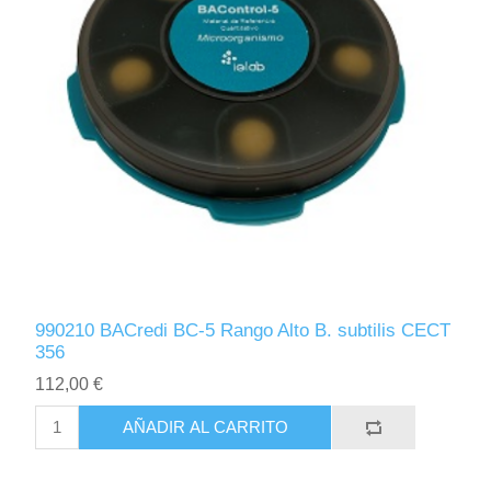
990210 BACredi BC-5 Rango Alto B. subtilis CECT
356
112,00 €
AÑADIR AL CARRITO