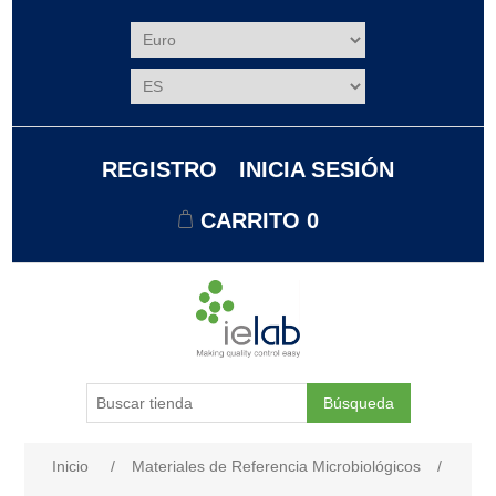
REGISTRO
INICIA SESIÓN
CARRITO
0
Búsqueda
Nombre del atributo
Valor de atributo
Inicio
/
Materiales de Referencia Microbiológicos
/