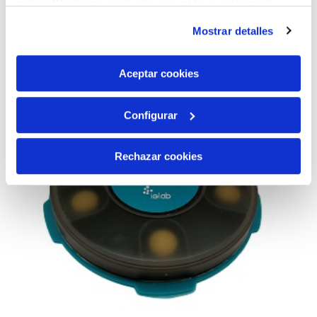
pulsas “Rechazar cookies”, equivaldrá a rechazar la
instalación de todas las cookies salvo las necesarias que
Mostrar detalles
son indispensables para que el sitio web funcione y que
por tanto no se pueden desactivar. Puedes consultar
más información en nuestra
Política de Cookies
Aceptar cookies
Configurar
Rechazar cookies