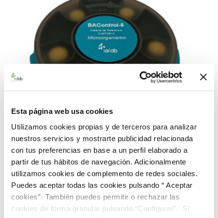
Esta página web usa cookies
Utilizamos cookies propias y de terceros para analizar
nuestros servicios y mostrarte publicidad relacionada
con tus preferencias en base a un perfil elaborado a
partir de tus hábitos de navegación. Adicionalmente
992749 BAControl-5 Rango Extra Alto-Farma B.
utilizamos cookies de complemento de redes sociales.
cepacia CECT 4137
Puedes aceptar todas las cookies pulsando “ Aceptar
112,00 €
cookies”· También puedes permitir o rechazar las
cookies de forma granular pulsando “Configurar”. Si
AÑADIR AL CARRITO