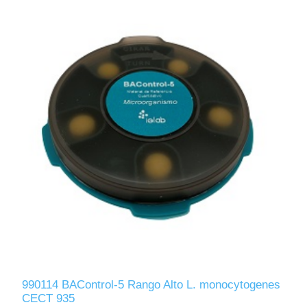
990114 BAControl-5 Rango Alto L. monocytogenes
CECT 935