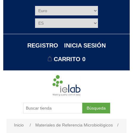
REGISTRO
INICIA SESIÓN
CARRITO
0
Búsqueda
Nombre del atributo
Valor de atributo
Inicio
/
Materiales de Referencia Microbiológicos
/