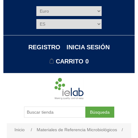
REGISTRO
INICIA SESIÓN
CARRITO
0
Búsqueda
Nombre del atributo
Valor de atributo
Inicio
/
Materiales de Referencia Microbiológicos
/