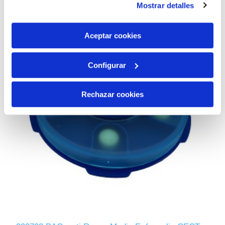
Mostrar detalles
son indispensables para que el sitio web funcione y que
por tanto no se pueden desactivar. Puedes consultar
más información en nuestra
Política de Cookies
Aceptar cookies
Configurar
Rechazar cookies