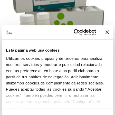
Esta página web usa cookies
Utilizamos cookies propias y de terceros para analizar
nuestros servicios y mostrarte publicidad relacionada
con tus preferencias en base a un perfil elaborado a
992702 BACredi BC-10 Rango Medio E. faecalis
CECT 795
partir de tus hábitos de navegación. Adicionalmente
utilizamos cookies de complemento de redes sociales.
226,00 €
Puedes aceptar todas las cookies pulsando “ Aceptar
AÑADIR AL CARRITO
cookies”· También puedes permitir o rechazar las
cookies de forma granular pulsando “Configurar”. Si
pulsas “Rechazar cookies”, equivaldrá a rechazar la
instalación de todas las cookies salvo las necesarias que