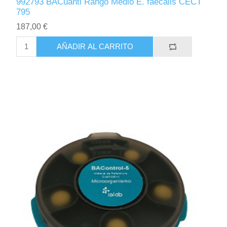
992793 BACuanti Rango Medio E. faecalis CECT
795
187,00 €
AÑADIR AL CARRITO