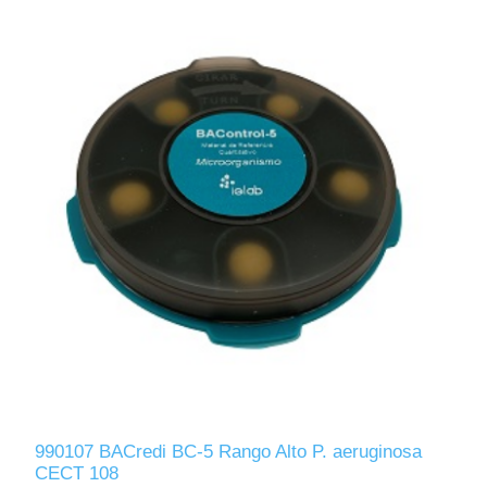
990107 BACredi BC-5 Rango Alto P. aeruginosa
CECT 108