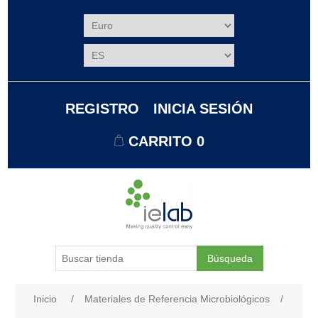
REGISTRO
INICIA SESIÓN
CARRITO
0
Búsqueda
Nombre del atributo
Valor de atributo
Inicio
/
Materiales de Referencia Microbiológicos
/