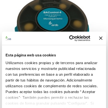
Esta página web usa cookies
Utilizamos cookies propias y de terceros para analizar
nuestros servicios y mostrarte publicidad relacionada
con tus preferencias en base a un perfil elaborado a
partir de tus hábitos de navegación. Adicionalmente
990095 BACredi BC-5 Rango Alto E. coli CECT
utilizamos cookies de complemento de redes sociales.
434
Puedes aceptar todas las cookies pulsando “ Aceptar
112,00 €
cookies”· También puedes permitir o rechazar las
cookies de forma granular pulsando “Configurar”. Si
AÑADIR AL CARRITO