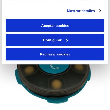
pulsas “Rechazar cookies”, equivaldrá a rechazar la
instalación de todas las cookies salvo las necesarias que
Mostrar detalles
son indispensables para que el sitio web funcione y que
por tanto no se pueden desactivar. Puedes consultar
más información en nuestra
Política de Cookies
Aceptar cookies
Configurar
Rechazar cookies