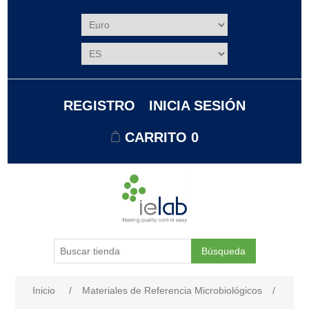
REGISTRO
INICIA SESIÓN
CARRITO
0
Búsqueda
Nombre del atributo
Valor de atributo
Inicio
/
Materiales de Referencia Microbiológicos
/