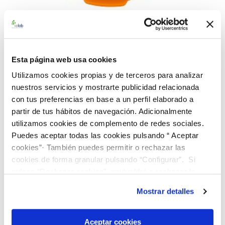
992680 BACuali Rango Alto
Esta página web usa cookies
S. aureus
Utilizamos cookies propias y de terceros para analizar
nuestros servicios y mostrarte publicidad relacionada
con tus preferencias en base a un perfil elaborado a
Material de referencia microbiológico cualitativo de
partir de tus hábitos de navegación. Adicionalmente
Staphylococcus aureus
. Suministrado en un dispensador
utilizamos cookies de complemento de redes sociales.
BACuali de 5 pastillas
Puedes aceptar todas las cookies pulsando “ Aceptar
cookies”· También puedes permitir o rechazar las
91,00 €
cookies de forma granular pulsando “Configurar”. Si
pulsas “Rechazar cookies”, equivaldrá a rechazar la
AÑADIR AL CARRITO
instalación de todas las cookies salvo las necesarias que
Mostrar detalles
son indispensables para que el sitio web funcione y que
por tanto no se pueden desactivar. Puedes consultar
Añadir a la lista de comparación
más información en nuestra
Política de Cookies
Aceptar cookies