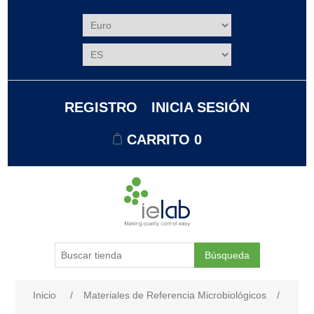
REGISTRO
INICIA SESIÓN
CARRITO
0
Búsqueda
Nombre del atributo
Valor de atributo
Inicio
/
Materiales de Referencia Microbiológicos
/