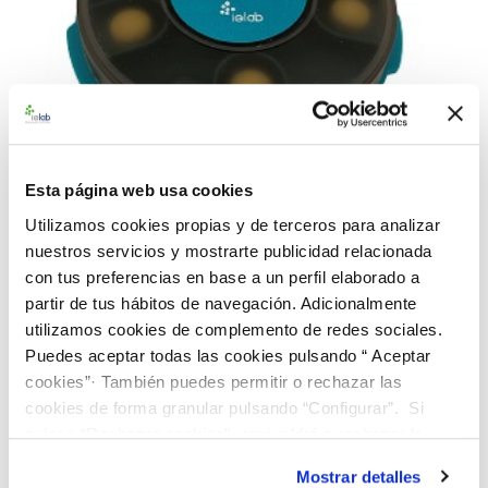
Esta página web usa cookies
Utilizamos cookies propias y de terceros para analizar
nuestros servicios y mostrarte publicidad relacionada
con tus preferencias en base a un perfil elaborado a
990095 BACredi BC-5 Rango Alto E. coli CECT
434
partir de tus hábitos de navegación. Adicionalmente
utilizamos cookies de complemento de redes sociales.
112,00 €
Puedes aceptar todas las cookies pulsando “ Aceptar
AÑADIR AL CARRITO
cookies”· También puedes permitir o rechazar las
cookies de forma granular pulsando “Configurar”. Si
pulsas “Rechazar cookies”, equivaldrá a rechazar la
instalación de todas las cookies salvo las necesarias que
Mostrar detalles
son indispensables para que el sitio web funcione y que