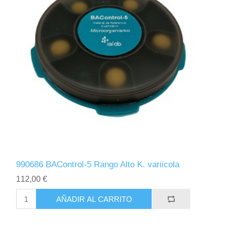
990686 BAControl-5 Rango Alto K. variicola
112,00 €
AÑADIR AL CARRITO