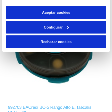
por tanto no se pueden desactivar. Puedes consultar
más información en nuestra
Política de Cookies
Aceptar cookies
Configurar
Rechazar cookies
992703 BACredi BC-5 Rango Alto E. faecalis