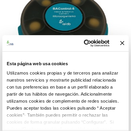
Esta página web usa cookies
Utilizamos cookies propias y de terceros para analizar
nuestros servicios y mostrarte publicidad relacionada
con tus preferencias en base a un perfil elaborado a
990114 BAControl-5 Rango Alto L. monocytogenes
partir de tus hábitos de navegación. Adicionalmente
CECT 935
utilizamos cookies de complemento de redes sociales.
Puedes aceptar todas las cookies pulsando “ Aceptar
112,00 €
cookies”· También puedes permitir o rechazar las
AÑADIR AL CARRITO
cookies de forma granular pulsando “Configurar”. Si
pulsas “Rechazar cookies”, equivaldrá a rechazar la