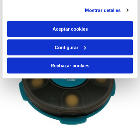
instalación de todas las cookies salvo las necesarias que
Mostrar detalles
son indispensables para que el sitio web funcione y que
por tanto no se pueden desactivar. Puedes consultar
más información en nuestra
Política de Cookies
Aceptar cookies
Configurar
Rechazar cookies