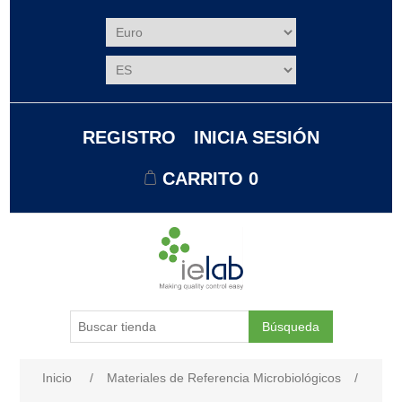
REGISTRO
INICIA SESIÓN
CARRITO
0
Búsqueda
Nombre del atributo
Valor de atributo
Inicio
/
Materiales de Referencia Microbiológicos
/