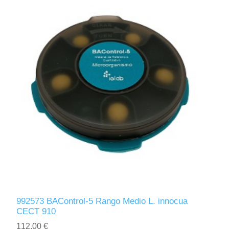
992573 BAControl-5 Rango Medio L. innocua
CECT 910
112,00 €