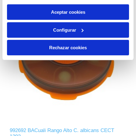
por tanto no se pueden desactivar. Puedes consultar
más información en nuestra
Política de Cookies
Aceptar cookies
Configurar
Rechazar cookies
992692 BACuali Rango Alto C. albicans CECT