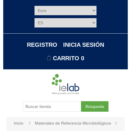
REGISTRO
INICIA SESIÓN
CARRITO
0
Búsqueda
Nombre del atributo
Valor de atributo
Inicio
/
Materiales de Referencia Microbiológicos
/