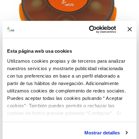
Esta página web usa cookies
Utilizamos cookies propias y de terceros para analizar
nuestros servicios y mostrarte publicidad relacionada
con tus preferencias en base a un perfil elaborado a
992659 BACuali Rango Alto L. acidopfilus CECT
partir de tus hábitos de navegación. Adicionalmente
903
utilizamos cookies de complemento de redes sociales.
91,00 €
Puedes aceptar todas las cookies pulsando “ Aceptar
cookies”· También puedes permitir o rechazar las
AÑADIR AL CARRITO
cookies de forma granular pulsando “Configurar”. Si
pulsas “Rechazar cookies”, equivaldrá a rechazar la
instalación de todas las cookies salvo las necesarias que
Mostrar detalles
son indispensables para que el sitio web funcione y que