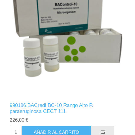
990186 BACredi BC-10 Rango Alto P.
paraeruginosa CECT 111
226,00 €
AÑADIR AL CARRITO