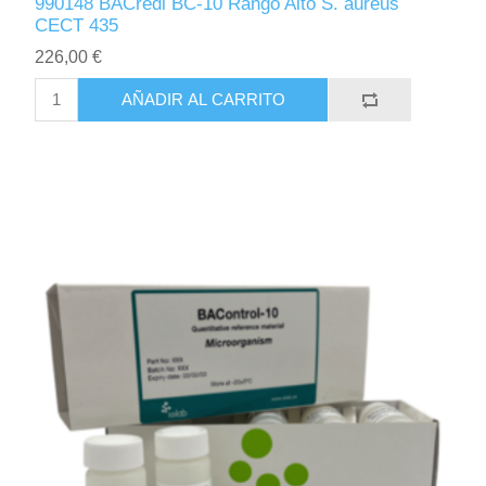
990148 BACredi BC-10 Rango Alto S. aureus
CECT 435
226,00 €
AÑADIR AL CARRITO