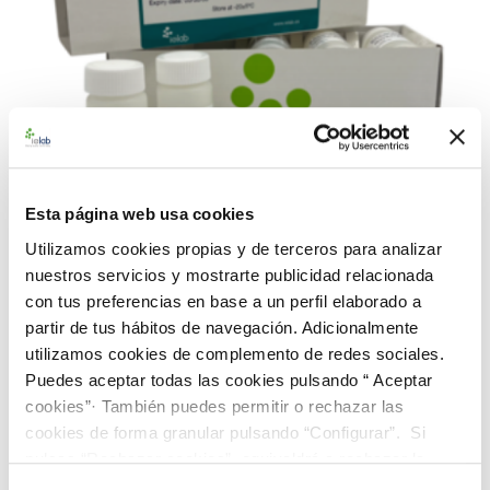
Esta página web usa cookies
Utilizamos cookies propias y de terceros para analizar
nuestros servicios y mostrarte publicidad relacionada
con tus preferencias en base a un perfil elaborado a
990132 BACredi BC-10 Rango Alto C. perfringens
CECT 376
partir de tus hábitos de navegación. Adicionalmente
utilizamos cookies de complemento de redes sociales.
226,00 €
Puedes aceptar todas las cookies pulsando “ Aceptar
AÑADIR AL CARRITO
cookies”· También puedes permitir o rechazar las
cookies de forma granular pulsando “Configurar”. Si
pulsas “Rechazar cookies”, equivaldrá a rechazar la
instalación de todas las cookies salvo las necesarias que