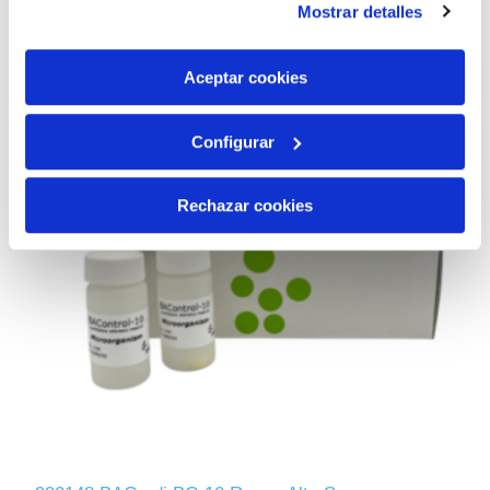
Mostrar detalles
son indispensables para que el sitio web funcione y que
por tanto no se pueden desactivar. Puedes consultar
más información en nuestra
Política de Cookies
Aceptar cookies
Configurar
Rechazar cookies