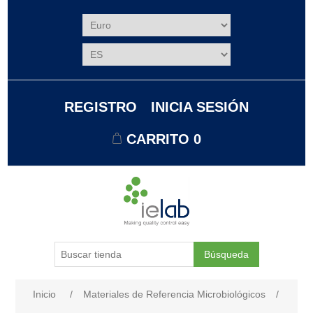
REGISTRO
INICIA SESIÓN
CARRITO
0
Búsqueda
Nombre del atributo
Valor de atributo
Inicio
/
Materiales de Referencia Microbiológicos
/